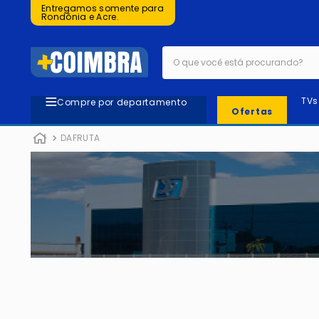
Entregamos somente para
Rondônia e Acre.
O que você está procurando?
TVs
Compre por departamento
Ofertas
DAFRUTA