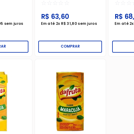
☆
☆
☆
☆
☆
☆
☆
☆
R$
63
,
60
R$
68
05
sem juros
Em até
2
x
R$
31
,
80
sem juros
Em até
2
RAR
COMPRAR