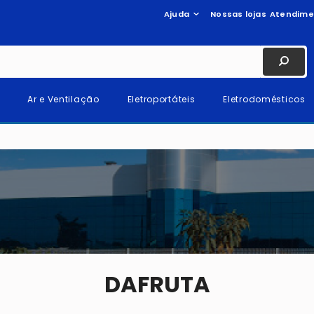
Ajuda
Nossas lojas
Atendime
Ar e Ventilação
Eletroportáteis
Eletrodomésticos
DAFRUTA