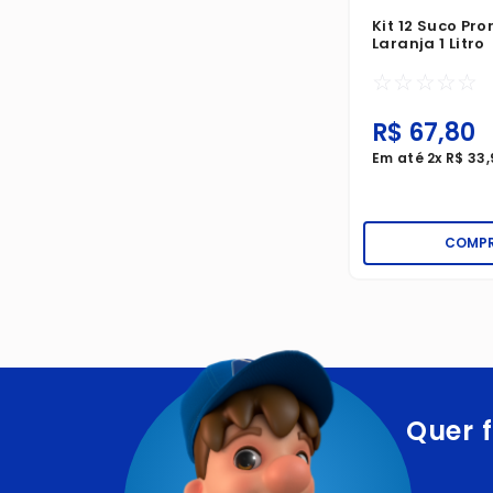
Kit 12 Suco Pr
Laranja 1 Litro
☆
☆
☆
☆
☆
R$
67
,
80
Em até
2
x
R$
33
,
COMP
Quer f