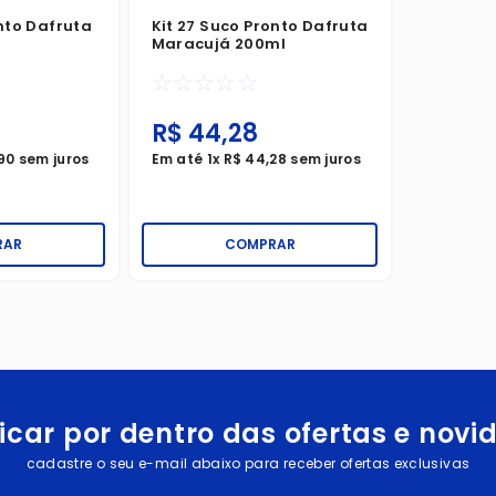
onto Dafruta
Kit 27 Suco Pronto Dafruta
Maracujá 200ml
☆
☆
☆
☆
☆
R$
44
,
28
90
sem juros
Em até
1
x
R$
44
,
28
sem juros
RAR
COMPRAR
icar por dentro das ofertas e nov
cadastre o seu e-mail abaixo para receber ofertas exclusivas