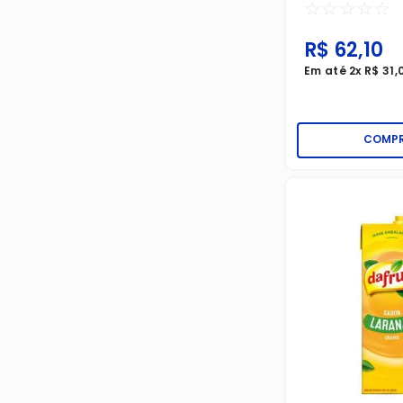
☆
☆
☆
☆
☆
R$
62
,
10
Em até
2
x
R$
31
,
COMP