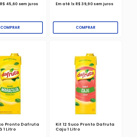
x
R$
45
,
60
sem juros
Em até
1
x
R$
39
,
90
sem juros
COMPRAR
COMPRAR
uco Pronto Dafruta
Kit 12 Suco Pronto Dafruta
 1 Litro
Caju 1 Litro