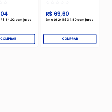
☆
☆
☆
☆
☆
☆
☆
,
04
R$
69
,
60
x
R$
34
,
02
sem juros
Em até
2
x
R$
34
,
80
sem juros
COMPRAR
COMPRAR