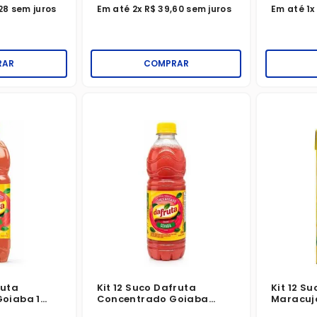
28
sem juros
Em até
2
x
R$
39
,
60
sem juros
Em até
1
RAR
COMPRAR
ruta
Kit 12 Suco Dafruta
Kit 12 S
oiaba 1
Concentrado Goiaba
Maracujá
500ml