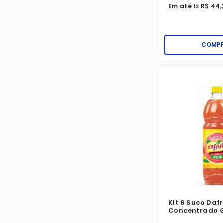
Em até
1
x
R$
44
,
COMP
Kit 6 Suco Daf
Concentrado G
Litro