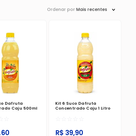
Ordenar por
Mais recentes
uco Dafruta
Kit 6 Suco Dafruta
rado Caju 500ml
Concentrado Caju 1 Litro
☆
☆
☆
☆
☆
☆
☆
,
60
R$
39
,
90