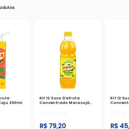
fruta
Kit 12 Suco Dafruta
Kit 12 S
Caju 200ml
Concentrado Maracujá
Concent
500ml
☆
☆
☆
☆
☆
☆
☆
☆
R$
79
,
20
R$
45