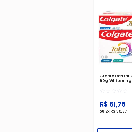
Creme Dental 
90g Whitening 
Mint Colgate T
☆
☆
☆
☆
☆
Prevenção Ati
Leve 6 Pague 5
R$
61
,
75
ou
2
x
R$
30
,
87