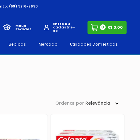
nto:
(69) 3216-2690
Entre ou
Meus
0
cadastre-
Pedidos
se
Bebidas
Mercado
Utilidades Domésticas
Ordenar por
Relevância