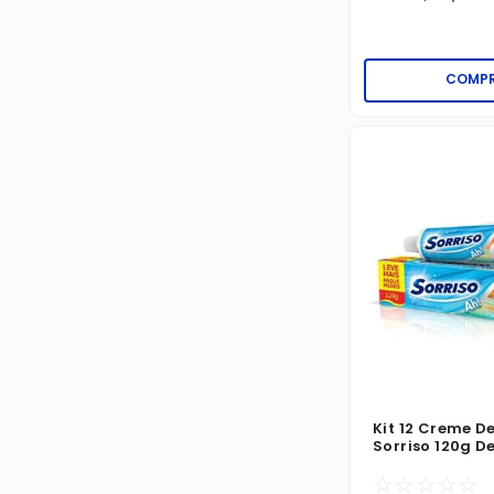
COMP
Kit 12 Creme D
Sorriso 120g D
Brancos
☆
☆
☆
☆
☆