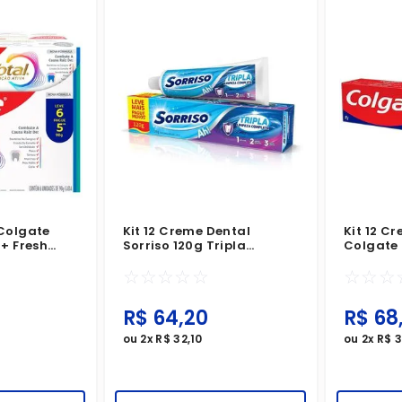
Colgate
Kit 12 Creme Dental
Kit 12 C
+ Fresh
Sorriso 120g Tripla
Colgate
otal
Limpeza Completa
Proteção
☆
☆
☆
☆
☆
☆
☆
☆
va Cada
R$
64
,
20
R$
68
ou
2
x
R$
32
,
10
ou
2
x
R$