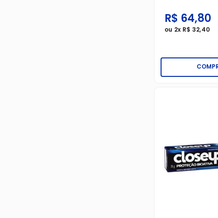
R$
64
,
80
ou
2
x
R$
32
,
40
COMP