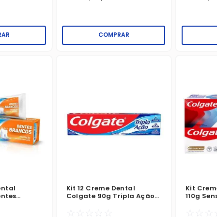
RAR
COMPRAR
ental
Kit 12 Creme Dental
Kit Crem
entes
Colgate 90g Tripla Ação
110g Sens
Hortelã
Imediato
☆
☆
☆
☆
☆
☆
☆
☆
Original