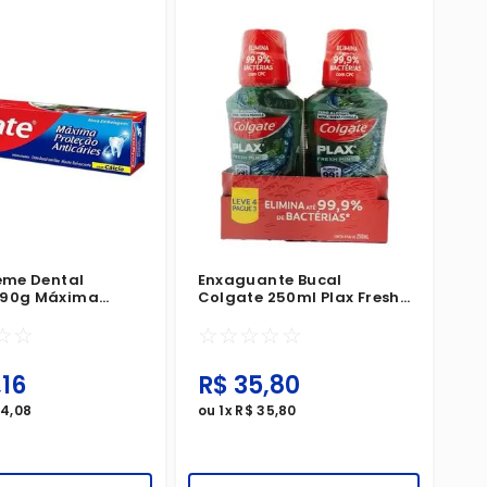
reme Dental
Enxaguante Bucal
 90g Máxima
Colgate 250ml Plax Fresh
 Anticáries
Mint Leve 4 Pague 3
☆
☆
☆
☆
☆
☆
☆
,
16
R$
35
,
80
34
,
08
ou
1
x
R$
35
,
80