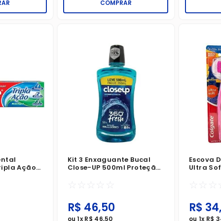
RAR
COMPRAR
ental
Kit 3 Enxaguante Bucal
Escova D
ripla Ação
Close-UP 500ml Proteção
Ultra Sof
l
360° Fresh Ice
Macia C
☆
☆
☆
☆
☆
☆
☆
☆
R$
46
,
50
R$
34
ou
1
x
R$
46
,
50
ou
1
x
R$
3