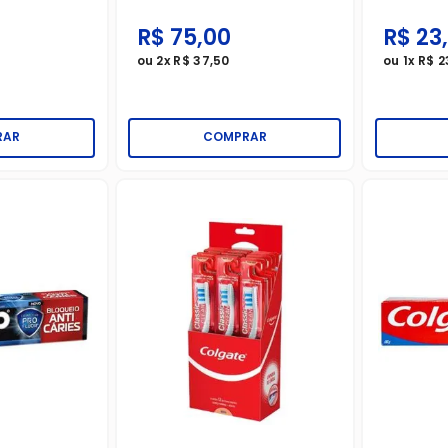
R$
75
,
00
R$
23
,
ou
2
x
R$
37
,
50
ou
1
x
R$
2
RAR
COMPRAR