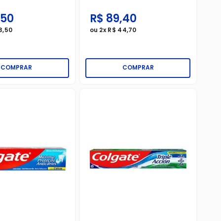
50
R$
89
,
40
3
,
50
ou
2
x
R$
44
,
70
COMPRAR
COMPRAR