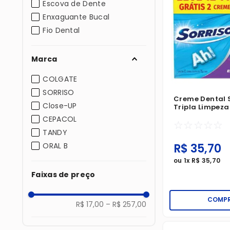
Escova de Dente
Enxaguante Bucal
Fio Dental
Marca
COLGATE
SORRISO
Creme Dental 
Close-UP
Tripla Limpez
Leve 12 Pague 1
CEPACOL
☆
☆
☆
☆
☆
TANDY
R$
35
,
70
ORAL B
ou
1
x
R$
35
,
70
Faixas de preço
COMP
R$ 17,00
–
R$ 257,00