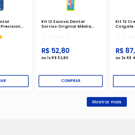
ental
Kit 12 Escova Dental
Kit 12 C
 Precision
Sorriso Original Média
Colgate
xtra Macia
Sortido
White C
★
☆
☆
☆
☆
☆
☆
☆
☆
es
R$
52
,
80
R$
87
ou
1
x
R$
52
,
80
ou
2
x
R$
RAR
COMPRAR
Mostrar mais