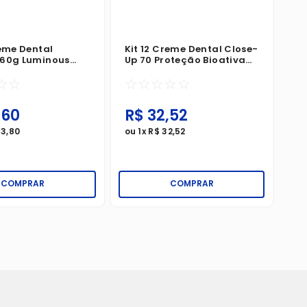
reme Dental
Kit 12 Creme Dental Close-
 60g Luminous
Up 70 Proteção Bioativa
arvão Ativado
Contra Ácido Do Açúcar
☆
☆
☆
☆
☆
☆
☆
,
60
R$
32
,
52
43
,
80
ou
1
x
R$
32
,
52
COMPRAR
COMPRAR