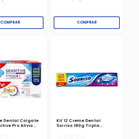
COMPRAR
COMPRAR
e Dental Colgate
Kit 12 Creme Dental
itive Pro Alívio
Sorriso 180g Tripla
 Xtreme + Total
Limpeza Completa
☆
☆
☆
☆
☆
☆
☆
 Mint