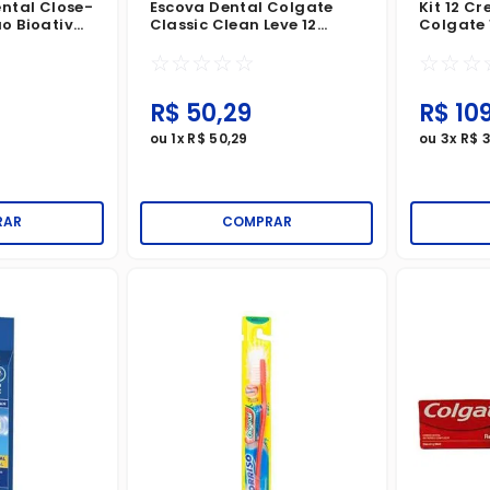
ental Close-
Escova Dental Colgate
Kit 12 C
o Bioativa
Classic Clean Leve 12
Colgate
áries
Pague 9 Unidades
Proteção
☆
☆
☆
☆
☆
☆
☆
☆
R$
50
,
29
R$
10
ou
1
x
R$
50
,
29
ou
3
x
R$
RAR
COMPRAR