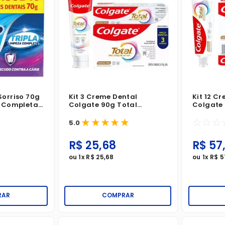
Sorriso 70g
Kit 3 Creme Dental
Kit 12 C
a Completa
Colgate 90g Total
Colgate 
0
Prevenção Ativa Original
Prevençã
★
★
★
★
★
☆
☆
☆
Mint
Mint Lev
5.0
R$
25
,
68
R$
57
ou
1
x
R$
25
,
68
ou
1
x
R$
5
RAR
COMPRAR