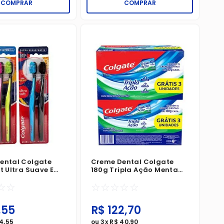
COMPRAR
COMPRAR
ental Colgate
Creme Dental Colgate
t Ultra Suave E
180g Tripla Ação Menta
om 2 Unidades
Original Pack 1X15 Grátis 3
☆
☆
☆
☆
☆
☆
☆
Unidades
,
55
R$
122
,
70
4
,
55
ou
3
x
R$
40
,
90