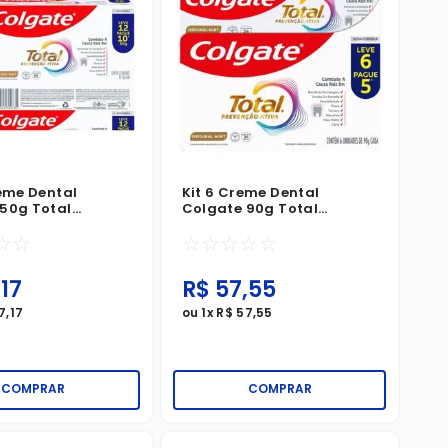
reme Dental
Kit 6 Creme Dental
50g Total
Colgate 90g Total
o Ativa Original
Prevenção Ativa Original
☆
☆
☆
☆
☆
☆
☆
e 12 Pague 10
Mint Leve 6 Pague 5
,
17
R$
57
,
55
7
,
17
ou
1
x
R$
57
,
55
COMPRAR
COMPRAR