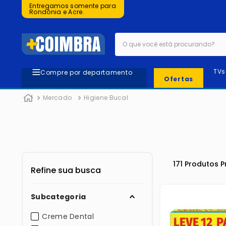
Entregamos somente para
Rondônia e Acre.
O que você está procurando?
TVs
Compre por departamento
Ofertas
Mercado
Higiene Bucal
171
Produtos
Subcategoria
Creme Dental