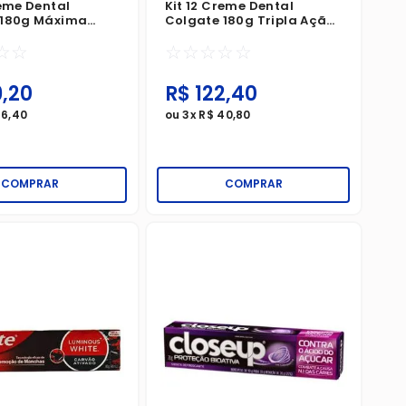
reme Dental
Kit 12 Creme Dental
 180g Máxima
Colgate 180g Tripla Ação
 Anticáries
Menta Original
☆
☆
☆
☆
☆
☆
☆
9
,
20
R$
122
,
40
36
,
40
ou
3
x
R$
40
,
80
COMPRAR
COMPRAR