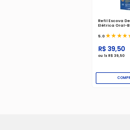
Refil Escova D
Elétrica Oral-B
Clean Suave/E
★
★
★
★
Com 4 Unidad
5.0
R$
39
,
50
ou
1
x
R$
39
,
50
COMP