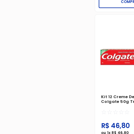
COMP
Kit 12 Creme D
Colgate 50g T
Menta Origina
☆
☆
☆
☆
☆
R$
46
,
80
ou
1
x
R$
46
,
80