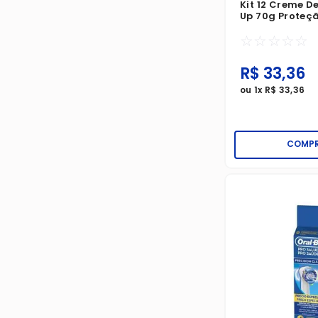
Kit 12 Creme D
Up 70g Proteçã
Bloqueio Antic
☆
☆
☆
☆
☆
R$
33
,
36
ou
1
x
R$
33
,
36
COMP