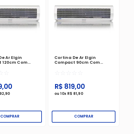
De Ar Elgin
Cortina De Ar Elgin
 120cm Com
Compact 90cm Com
 Branca 220V
Controle Branca 220V
☆
☆
☆
☆
☆
☆
☆
9
,
00
R$
819
,
00
92
,
90
ou
10
x
R$
81
,
90
COMPRAR
COMPRAR