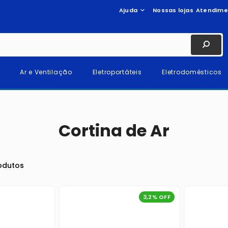
Ajuda
Nossas lojas
Atendime
Ar e Ventilação
Eletroportáteis
Eletrodomésticos
Cortina de Ar
3,2
% OFF