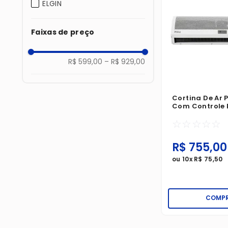
ELGIN
Faixas de preço
R$ 599,00
–
R$ 929,00
Cortina De Ar 
Com Controle 
220V
☆
☆
☆
☆
☆
R$
755
,
00
ou
10
x
R$
75
,
50
COMP