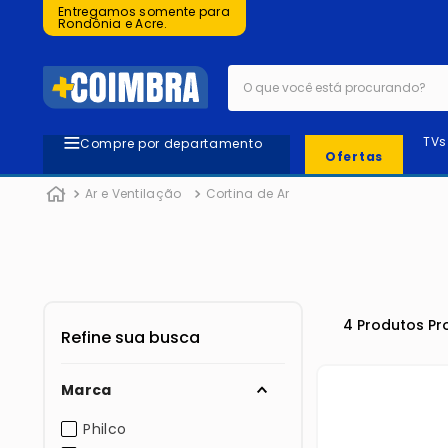
Entregamos somente para
Rondônia e Acre.
O que você está procurando?
TVs
Compre por departamento
Ofertas
Ar e Ventilação
Cortina de Ar
4
Produtos
Marca
Philco