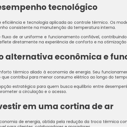
 desempenho tecnológico
re eficiência e tecnologia aplicada ao controle térmico. Os 
nho consistente na manutenção da temperatura interna.
e fluxo de ar uniforme e funcionamento confiável, contribuind
reflete diretamente na experiência de conforto e na otimizaçã
o alternativa econômica e fun
onforto térmico aliado à economia de energia. Seu funcioname
o que contribui para menor consumo elétrico ao longo do temp
a opção estratégica para quem busca equilíbrio entre desemp
ometer a circulação e o acesso.
nvestir em uma cortina de ar
 a economia de energia, obtida pela redução da troca térmica
el para clientes, colaboradores e moradores.