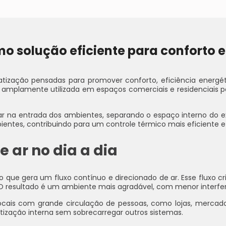
mo solução eficiente para conforto e
tização pensadas para promover conforto, eficiência energét
 amplamente utilizada em espaços comerciais e residenciais p
de ar na entrada dos ambientes, separando o espaço interno do 
ientes, contribuindo para um controle térmico mais eficiente e
 ar no dia a dia
rno que gera um fluxo contínuo e direcionado de ar. Esse flux
s. O resultado é um ambiente mais agradável, com menor interfe
cais com grande circulação de pessoas, como lojas, mercado
atização interna sem sobrecarregar outros sistemas.