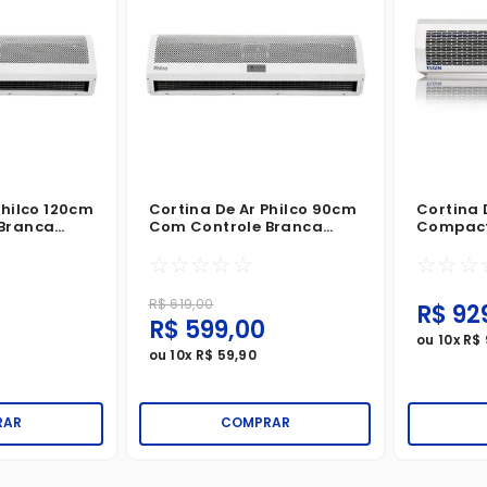
Philco 120cm
Cortina De Ar Philco 90cm
Cortina 
Branca
Com Controle Branca
Compact
220V
Controle
☆
☆
☆
☆
☆
☆
☆
☆
R$
619
,
00
R$
92
R$
599
,
00
ou
10
x
R$
ou
10
x
R$
59
,
90
RAR
COMPRAR