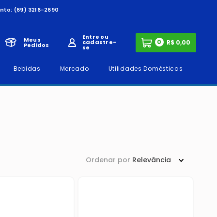
nto:
(69) 3216-2690
Entre ou
Meus
0
cadastre-
Pedidos
se
Bebidas
Mercado
Utilidades Domésticas
Ordenar por
Relevância