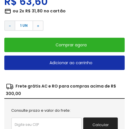
R$
63
,
60
ou
2
x
R$
31
,
80
no cartão
－
＋
Comprar agora
Adicionar ao carrinho
Frete grátis AC e RO para compras acima de R$
300,00
Consulte prazo e valor do frete:
Calcular