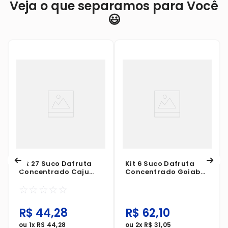
Veja o que separamos para Você
😃
Kit 27 Suco Dafruta
Kit 6 Suco Dafruta
Concentrado Caju
Concentrado Goiaba
200ml
1 Litro
☆
☆
☆
☆
☆
R$
44
,
28
R$
62
,
10
ou
1
x
R$
44
,
28
ou
2
x
R$
31
,
05