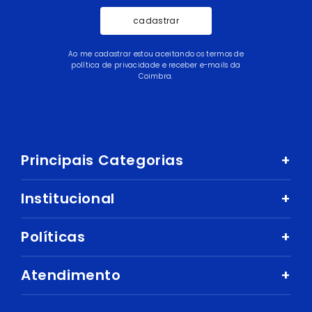
cadastrar
Ao me cadastrar estou aceitando os termos de
política de privacidade e receber e-mails da
Coimbra.
Principais Categorias
+
Celular e Smartphone
Institucional
+
Sandálias
Nossa História
Políticas
+
Áudio
Nossas Lojas
Mercado
Como comprar
Atendimento
+
Trabalhe Conosco
Ar e Ventilação
Política de Privacidade
Fale Conosco
Central de Atendimento
Eletrodomésticos