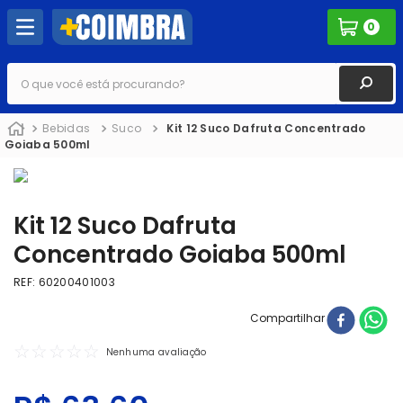
0
O que você está procurando?
Bebidas
Suco
Kit 12 Suco Dafruta Concentrado
Goiaba 500ml
Kit 12 Suco Dafruta
Concentrado Goiaba 500ml
REF
:
60200401003
Compartilhar
☆
☆
☆
☆
☆
Nenhuma avaliação