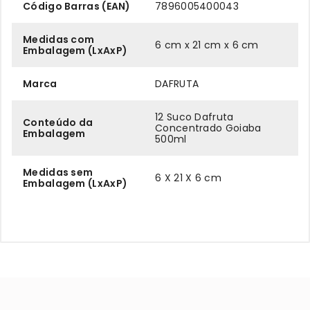
Código Barras (EAN)
7896005400043
Medidas com
6 cm x 21 cm x 6 cm
Embalagem (LxAxP)
Marca
DAFRUTA
12 Suco Dafruta
Conteúdo da
Concentrado Goiaba
Embalagem
500ml
Medidas sem
6 X 21 X 6 cm
Embalagem (LxAxP)