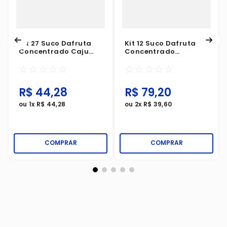
Kit 27 Suco Dafruta
Kit 12 Suco Dafruta
Concentrado Caju
Concentrado
200ml
Maracujá 500ml
☆
☆
☆
☆
☆
☆
☆
☆
☆
☆
R$
44
,
28
R$
79
,
20
ou
1
x
R$
44
,
28
ou
2
x
R$
39
,
60
COMPRAR
COMPRAR