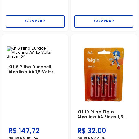
COMPRAR
COMPRAR
Kit 6 Pilha Duracell
Alcalina AA 1,5 Volts
Blister 1X4
Kit 10 Pilha Elgin
Alcalina AA Zinco 1,5
Volts Blister 1X4
R$
147
,
72
R$
32
,
00
ou
3
x
R$
49
,
24
ou
1
x
R$
32
,
00