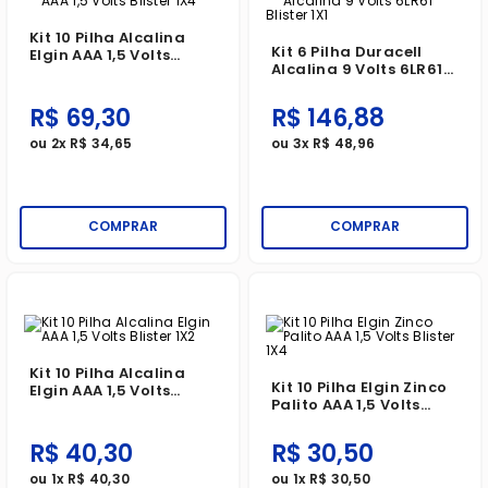
Kit 10 Pilha Alcalina
Kit 6 Pilha Duracell
Elgin AAA 1,5 Volts
Alcalina 9 Volts 6LR61
Blister 1X4
Blister 1X1
R$
69
,
30
R$
146
,
88
ou
2
x
R$
34
,
65
ou
3
x
R$
48
,
96
COMPRAR
COMPRAR
Kit 10 Pilha Alcalina
Kit 10 Pilha Elgin Zinco
Elgin AAA 1,5 Volts
Palito AAA 1,5 Volts
Blister 1X2
Blister 1X4
R$
40
,
30
R$
30
,
50
ou
1
x
R$
40
,
30
ou
1
x
R$
30
,
50