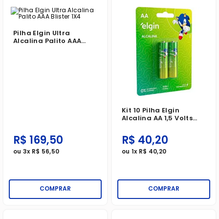
Pilha Elgin Ultra
Alcalina Palito AAA
Blister 1X4
Kit 10 Pilha Elgin
Alcalina AA 1,5 Volts
Blister 1X2
R$
169
,
50
R$
40
,
20
ou
3
x
R$
56
,
50
ou
1
x
R$
40
,
20
COMPRAR
COMPRAR