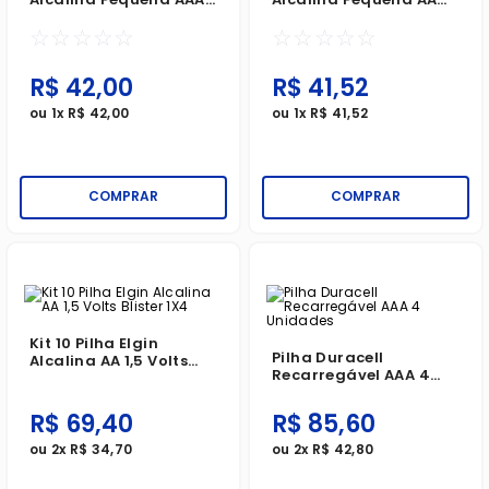
Tubo 1X2
Tubo 1X2
☆
☆
☆
☆
☆
☆
☆
☆
☆
☆
R$
42
,
00
R$
41
,
52
ou
1
x
R$
42
,
00
ou
1
x
R$
41
,
52
COMPRAR
COMPRAR
Kit 10 Pilha Elgin
Pilha Duracell
Alcalina AA 1,5 Volts
Recarregável AAA 4
Blister 1X4
Unidades
R$
69
,
40
R$
85
,
60
ou
2
x
R$
34
,
70
ou
2
x
R$
42
,
80