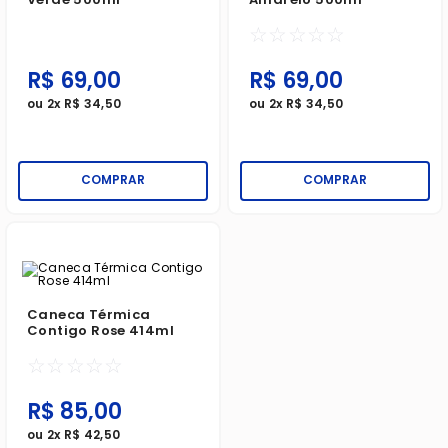
☆
☆
☆
☆
☆
R$
69
,
00
R$
69
,
00
ou
2
x
R$
34
,
50
ou
2
x
R$
34
,
50
COMPRAR
COMPRAR
Caneca Térmica
Contigo Rose 414ml
☆
☆
☆
☆
☆
R$
85
,
00
ou
2
x
R$
42
,
50