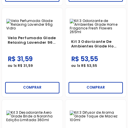
Vela Perfumada Glade
Kit 3 Odorizante De
Relaxing Lavender 96g
Ambientes Glade Home
Vidro
Fragance Fresh Flowers
265ml
R$
31
,
59
R$
53
,
55
ou
1
x
R$
31
,
59
ou
1
x
R$
53
,
55
COMPRAR
COMPRAR