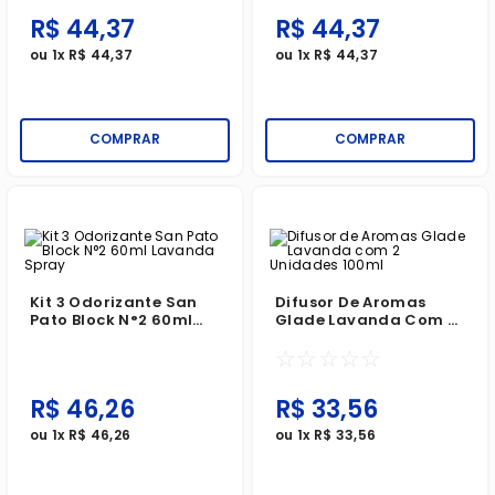
R$
44
,
37
R$
44
,
37
ou
1
x
R$
44
,
37
ou
1
x
R$
44
,
37
COMPRAR
COMPRAR
Kit 3 Odorizante San
Difusor De Aromas
Pato Block N°2 60ml
Glade Lavanda Com 2
Lavanda Spray
Unidades 100ml
☆
☆
☆
☆
☆
R$
46
,
26
R$
33
,
56
ou
1
x
R$
46
,
26
ou
1
x
R$
33
,
56