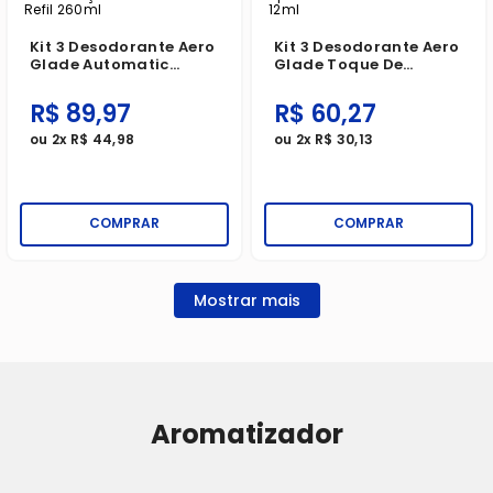
Kit 3 Desodorante Aero
Kit 3 Desodorante Aero
Glade Automatic
Glade Toque De
Lembranças De
Frescor Aparelho +
Infancia Refil 260ml
Refil Lavanda 12ml
R$
89
,
97
R$
60
,
27
ou
2
x
R$
44
,
98
ou
2
x
R$
30
,
13
COMPRAR
COMPRAR
Mostrar mais
Aromatizador