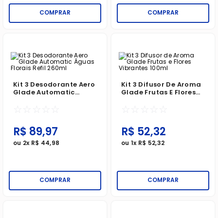
COMPRAR
COMPRAR
Kit 3 Desodorante Aero
Kit 3 Difusor De Aroma
Glade Automatic
Glade Frutas E Flores
Águas Florais Refil
Vibrantes 100ml
☆
☆
☆
☆
☆
☆
☆
☆
☆
☆
260ml
R$
89
,
97
R$
52
,
32
ou
2
x
R$
44
,
98
ou
1
x
R$
52
,
32
COMPRAR
COMPRAR