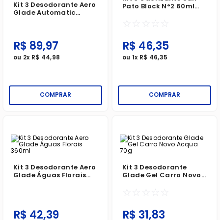
Kit 3 Desodorante Aero
Pato Block N°2 60ml
Glade Automatic
Algodão Spray
Lavanda E Vanilla Refil
☆
☆
☆
☆
☆
260ml
R$
89
,
97
R$
46
,
35
ou
2
x
R$
44
,
98
ou
1
x
R$
46
,
35
COMPRAR
COMPRAR
Kit 3 Desodorante Aero
Kit 3 Desodorante
Glade Águas Florais
Glade Gel Carro Novo
360ml
Acqua 70g
☆
☆
☆
☆
☆
R$
42
,
39
R$
31
,
83