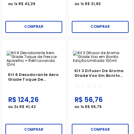
ou
1
x
R$
42
,
39
ou
1
x
R$
31
,
83
COMPRAR
COMPRAR
Kit 3 Difusor De Aroma
Kit 6 Desodorante Aero
Glade Voo Em Bonito
Glade Toque De
Edição Limitada 100ml
Frescor Aparelho +
☆
☆
☆
☆
☆
Refil Lavanda 12ml
R$
124
,
26
R$
56
,
76
ou
3
x
R$
41
,
42
ou
1
x
R$
56
,
76
COMPRAR
COMPRAR