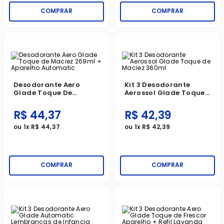
COMPRAR
COMPRAR
Desodorante Aero
Kit 3 Desodorante
Glade Toque De
Aerossol Glade Toque
Maciez 269ml +
De Maciez 360ml
Aparelho Automatic
R$
44
,
37
R$
42
,
39
ou
1
x
R$
44
,
37
ou
1
x
R$
42
,
39
COMPRAR
COMPRAR