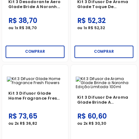
Kit 3 Desodorante Aero
Kit 3 Difusor De Aroma
Glade Bride A Noronha
Glade Toque De
Edição Limitada 360ml
Maciez 100ml
R$
38
,
70
R$
52
,
32
ou
1
x
R$
38
,
70
ou
1
x
R$
52
,
32
COMPRAR
COMPRAR
Kit 3 Difusor Glade
Kit 3 Difusor De Aroma
Home Fragrance Fresh
Glade Brinde A
Flowers
Noronha Edição
Limitada 100ml
R$
73
,
65
R$
60
,
60
ou
2
x
R$
36
,
82
ou
2
x
R$
30
,
30