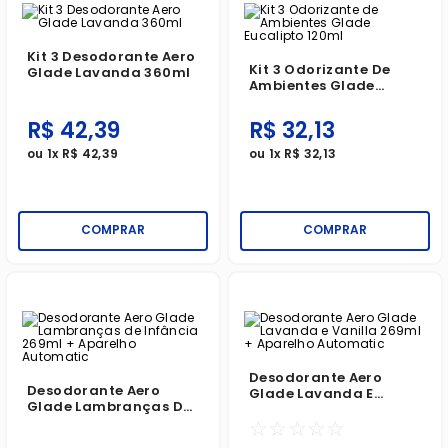
Kit 3 Desodorante Aero
Kit 3 Odorizante De
Glade Lavanda 360ml
Ambientes Glade
Eucalipto 120ml
R$
42
,
39
R$
32
,
13
ou
1
x
R$
42
,
39
ou
1
x
R$
32
,
13
COMPRAR
COMPRAR
Desodorante Aero
Desodorante Aero
Glade Lavanda E
Glade Lambranças De
Vanilla 269ml +
Infância 269ml +
☆
☆
☆
☆
☆
Aparelho Automatic
Aparelho Automatic