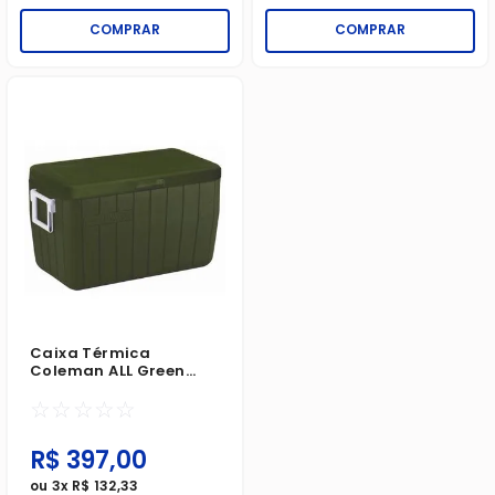
COMPRAR
COMPRAR
Caixa Térmica
Coleman ALL Green
45,4 Litros
☆
☆
☆
☆
☆
R$
397
,
00
ou
3
x
R$
132
,
33