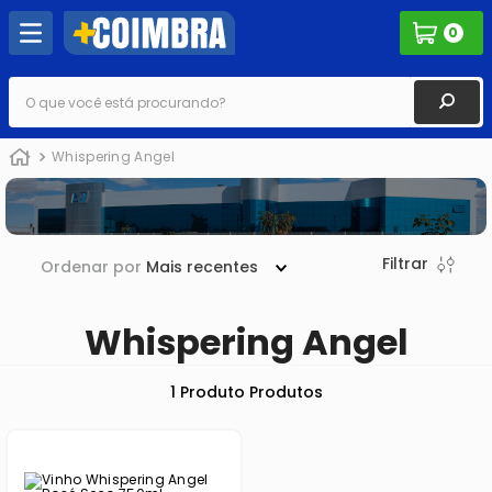
0
O que você está procurando?
Whispering Angel
Filtrar
Ordenar por
Mais recentes
Whispering Angel
1
Produto