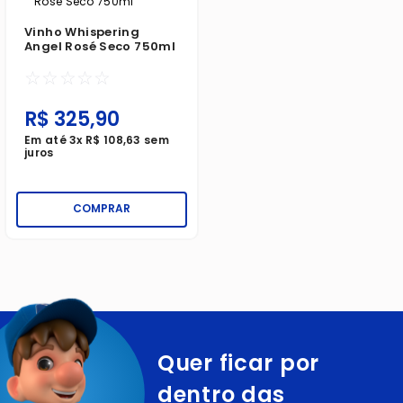
Vinho Whispering
Angel Rosé Seco 750ml
☆
☆
☆
☆
☆
R$
325
,
90
Em até
3
x
R$
108
,
63
sem
juros
COMPRAR
Quer ficar por
dentro das