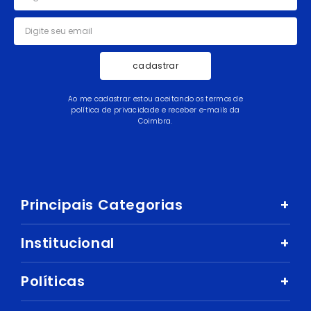
cadastrar
Ao me cadastrar estou aceitando os termos de
política de privacidade e receber e-mails da
Coimbra.
Principais Categorias
+
Celular e Smartphone
Institucional
+
Sandálias
Nossa História
Políticas
+
Áudio
Nossas Lojas
Mercado