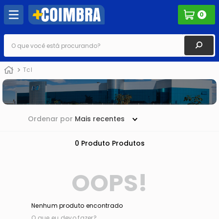
0
O que você está procurando?
Tcl
Ordenar por
Mais recentes
0
Produto
OOPS!
Nenhum produto encontrado
O que eu devo fazer?