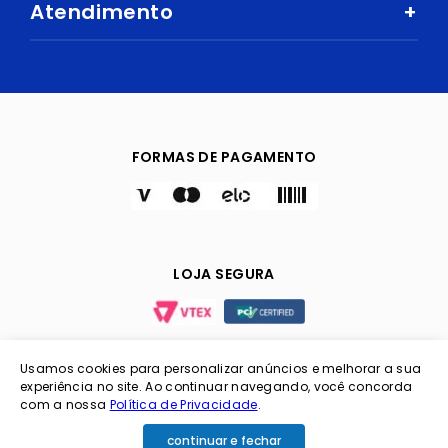
Como comprar
Atendimento
+
Trabalhe Conosco
Ar e Ventilação
Política de Privacidade
Fale Conosco
Central de Atendimento
Eletrodomésticos
Política de Entregas e Prazos
Digital Seller
Perguntas Frequentes
Esporte e Lazer
Cuidados com Segurança
Trocas e devoluções
Bebidas
FORMAS DE PAGAMENTO
TVs
LOJA SEGURA
Usamos cookies para personalizar anúncios e melhorar a sua
experiência no site. Ao continuar navegando, você concorda
Coimbra Imp. e Exp. LTDA / CNPJ: 06.151.921/0001-31 /
com a nossa
Política de Privacidade
.
Inscrição Estadual: 00000001262025 / Endereço Av.
Mamoré, nº 415 - Porto Velho/RO
continuar e fechar