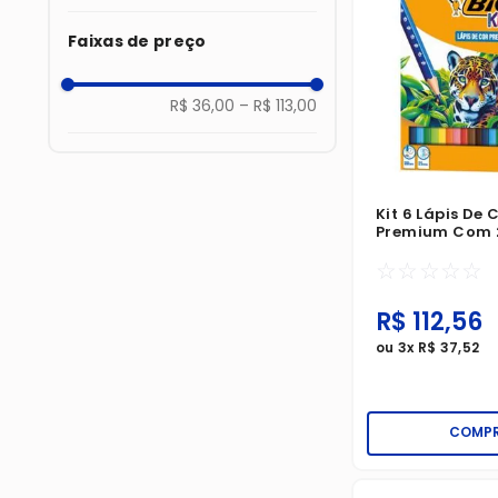
Faixas de preço
R$ 36,00
–
R$ 113,00
Kit 6 Lápis De 
Premium Com 
☆
☆
☆
☆
☆
R$
112
,
56
ou
3
x
R$
37
,
52
COMP