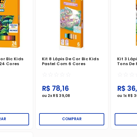
Cor Bic Kids
Kit 8 Lápis De Cor Bic Kids
Kit 3 Láp
24 Cores
Pastel Com 6 Cores
Tons De 
☆
☆
☆
☆
☆
☆
☆
☆
R$
78
,
16
R$
36
ou
2
x
R$
39
,
08
ou
1
x
R$
3
RAR
COMPRAR