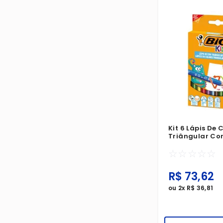
Kit 6 Lápis De 
Triângular Co
☆
☆
☆
☆
☆
R$
73
,
62
ou
2
x
R$
36
,
81