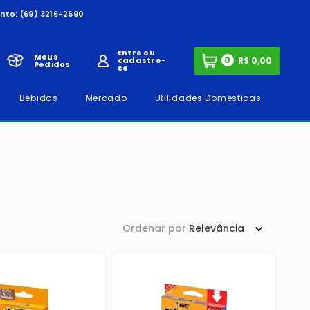
nto:
(69) 3216-2690
Entre ou
Meus
0
cadastre-
Pedidos
se
Bebidas
Mercado
Utilidades Domésticas
Ordenar por
Relevância