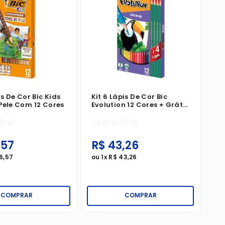
is De Cor Bic Kids
Kit 6 Lápis De Cor Bic
Pele Com 12 Cores
Evolution 12 Cores + Grátis
4 Lápis Preto
☆
☆
☆
☆
☆
☆
☆
,
57
R$
43
,
26
6
,
57
ou
1
x
R$
43
,
26
COMPRAR
COMPRAR