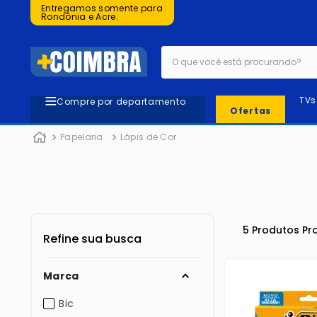
Entregamos somente para
Rondônia e Acre.
O que você está procurando?
TVs
Compre por departamento
Ofertas
Papelaria
Lápis de Cor
5
Produtos
Marca
Bic