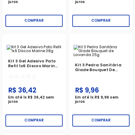
juros
juros
COMPRAR
COMPRAR
Kit 3 Gel Adesivo Pato
Kit 3 Pedra Sanitária
Refil 1x6 Discos Marine
Glade Bouquet De
38g
Lavanda 25g
☆
☆
☆
☆
☆
R$
36
,
42
R$
9
,
96
Em até
1
x
R$
36
,
42
sem
Em até
1
x
R$
9
,
96
sem
juros
juros
COMPRAR
COMPRAR