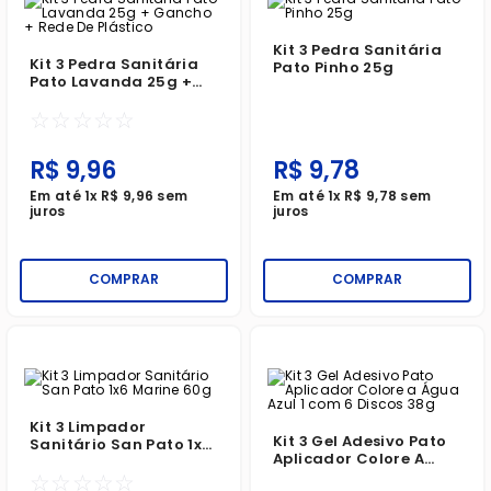
Kit 3 Pedra Sanitária
Kit 3 Pedra Sanitária
Pato Pinho 25g
Pato Lavanda 25g +
Gancho + Rede De
☆
☆
☆
☆
☆
Plástico
R$
9
,
96
R$
9
,
78
Em até
1
x
R$
9
,
96
sem
Em até
1
x
R$
9
,
78
sem
juros
juros
COMPRAR
COMPRAR
Kit 3 Limpador
Kit 3 Gel Adesivo Pato
Sanitário San Pato 1x6
Aplicador Colore A
Marine 60g
Água Azul 1 Com 6
☆
☆
☆
☆
☆