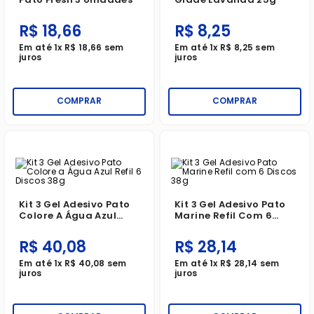
R$
18
,
66
R$
8
,
25
Em até
1
x
R$
18
,
66
sem
Em até
1
x
R$
8
,
25
sem
juros
juros
COMPRAR
COMPRAR
Kit 3 Gel Adesivo Pato
Kit 3 Gel Adesivo Pato
Colore A Água Azul
Marine Refil Com 6
Refil 6 Discos 38g
Discos 38g
R$
40
,
08
R$
28
,
14
Em até
1
x
R$
40
,
08
sem
Em até
1
x
R$
28
,
14
sem
juros
juros