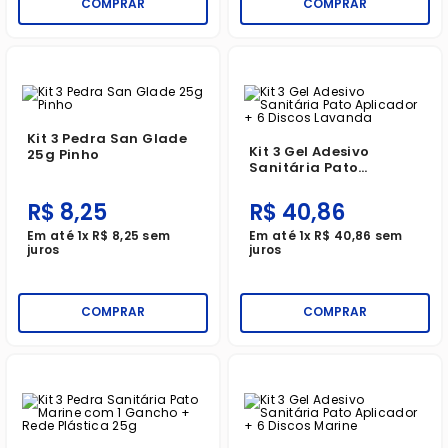
COMPRAR
COMPRAR
Kit 3 Pedra San Glade
Kit 3 Gel Adesivo
25g Pinho
Sanitária Pato
Aplicador + 6 Discos
Lavanda
R$
8
,
25
R$
40
,
86
Em até
1
x
R$
8
,
25
sem
Em até
1
x
R$
40
,
86
sem
juros
juros
COMPRAR
COMPRAR