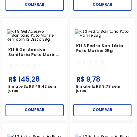
COMPRAR
COMPRAR
Kit 3 Pedra Sanitária
Kit 8 Gel Adesivo
Pato Marine 25g
Sanitária Pato Marine
Refil Com 12 Disco 38g
☆
☆
☆
☆
☆
☆
☆
☆
☆
☆
R$
145
,
28
R$
9
,
78
Em até
3
x
R$
48
,
42
sem
Em até
1
x
R$
9
,
78
sem
juros
juros
COMPRAR
COMPRAR