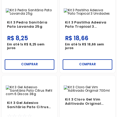
Kit 3 Pedra Sanitária
Kit 3 Pastilha Adesiva
Pato Lavanda 25g
Pato Tropical 3
Unidades
R$
8
,
25
R$
18
,
66
Em até
1
x
R$
8
,
25
sem
Em até
1
x
R$
18
,
66
sem
juros
juros
COMPRAR
COMPRAR
Kit 3 Cloro Gel Vim
Kit 3 Gel Adesivo
Aditivado Original
Sanitária Pato Citrus
700ml
Refil Com 6 Discos 38g
☆
☆
☆
☆
☆