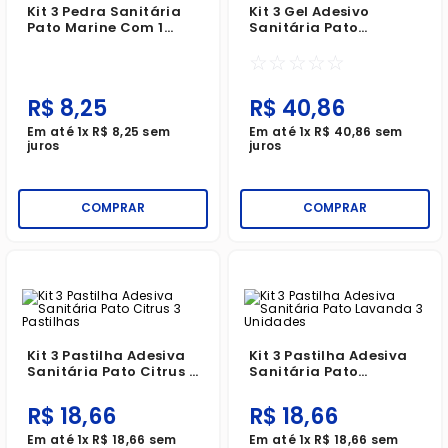
Kit 3 Pedra Sanitária
Kit 3 Gel Adesivo
Pato Marine Com 1
Sanitária Pato
Gancho + Rede
Aplicador + 6 Discos
☆
☆
☆
☆
☆
Plástica 25g
Marine
R$
8
,
25
R$
40
,
86
Em até
1
x
R$
8
,
25
sem
Em até
1
x
R$
40
,
86
sem
juros
juros
COMPRAR
COMPRAR
Kit 3 Pastilha Adesiva
Kit 3 Pastilha Adesiva
Sanitária Pato Citrus 3
Sanitária Pato
Pastilhas
Lavanda 3 Unidades
R$
18
,
66
R$
18
,
66
Em até
1
x
R$
18
,
66
sem
Em até
1
x
R$
18
,
66
sem