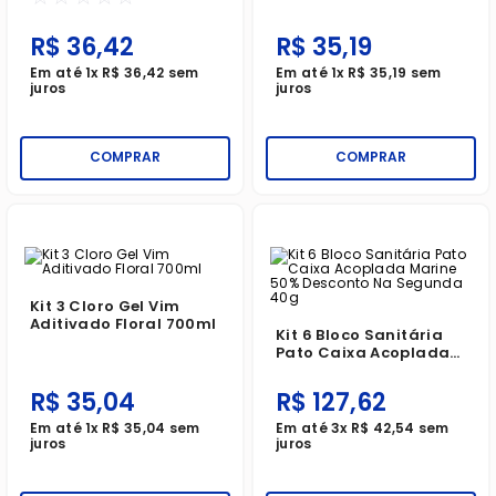
R$
36
,
42
R$
35
,
19
Em até
1
x
R$
36
,
42
sem
Em até
1
x
R$
35
,
19
sem
juros
juros
COMPRAR
COMPRAR
Kit 3 Cloro Gel Vim
Aditivado Floral 700ml
Kit 6 Bloco Sanitária
Pato Caixa Acoplada
Marine 50% Desconto
Na Segunda 40g
R$
35
,
04
R$
127
,
62
Em até
1
x
R$
35
,
04
sem
Em até
3
x
R$
42
,
54
sem
juros
juros