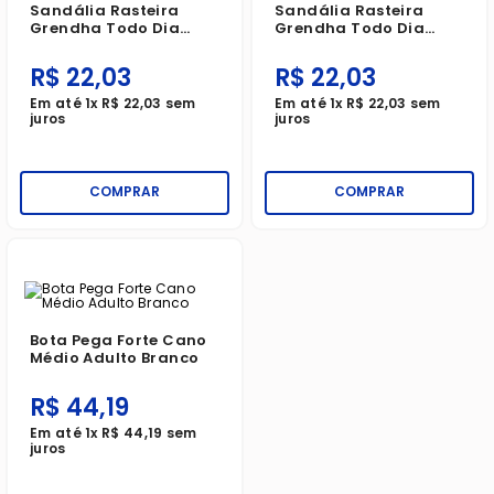
Sandália Rasteira
Sandália Rasteira
Grendha Todo Dia
Grendha Todo Dia
Conquista Feminina
Conquista Feminina
Vermelho Marte/Nude
Rosa Goiaba/Marrom
R$
22
,
03
R$
22
,
03
Blush
Make
Em até
1
x
R$
22
,
03
sem
Em até
1
x
R$
22
,
03
sem
juros
juros
COMPRAR
COMPRAR
Bota Pega Forte Cano
Médio Adulto Branco
R$
44
,
19
Em até
1
x
R$
44
,
19
sem
juros