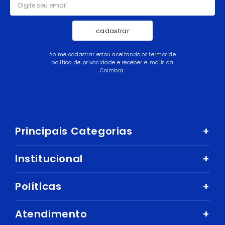
cadastrar
Ao me cadastrar estou aceitando os termos de
política de privacidade e receber e-mails da
Coimbra.
Principais Categorias
+
Celular e Smartphone
Institucional
+
Sandálias
Nossa História
Políticas
+
Áudio
Nossas Lojas
Mercado
Como comprar
Atendimento
+
Trabalhe Conosco
Ar e Ventilação