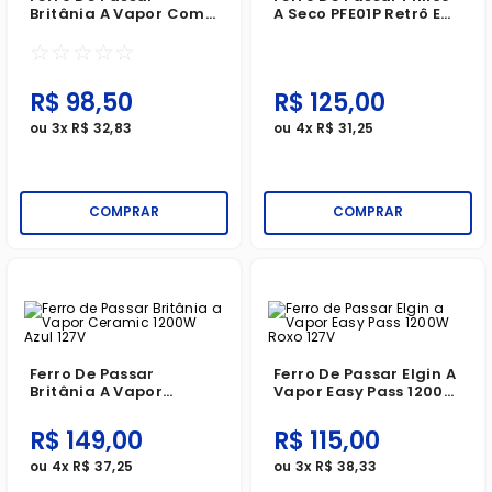
Britânia A Vapor Com
A Seco PFE01P Retrô Em
Base Antiaderente Azul
Ceramica 127V
☆
☆
☆
☆
☆
127V
R$
98
,
50
R$
125
,
00
ou
3
x
R$
32
,
83
ou
4
x
R$
31
,
25
COMPRAR
COMPRAR
Ferro De Passar
Ferro De Passar Elgin A
Britânia A Vapor
Vapor Easy Pass 1200W
Ceramic 1200W Azul
Roxo 127V
127V
R$
149
,
00
R$
115
,
00
ou
4
x
R$
37
,
25
ou
3
x
R$
38
,
33