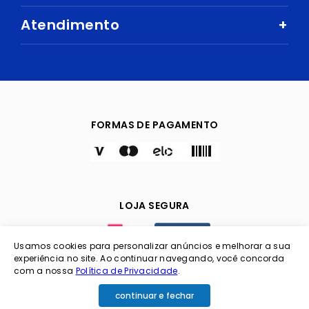
Nossas Lojas
Mercado
Como comprar
Atendimento
+
Trabalhe Conosco
Ar e Ventilação
Política de Privacidade
Fale Conosco
Central de Atendimento
Eletrodomésticos
Política de Entregas e Prazos
Digital Seller
Perguntas Frequentes
Esporte e Lazer
Cuidados com Segurança
Trocas e devoluções
Bebidas
FORMAS DE PAGAMENTO
TVs
LOJA SEGURA
Usamos cookies para personalizar anúncios e melhorar a sua
experiência no site. Ao continuar navegando, você concorda
com a nossa
Política de Privacidade
.
Coimbra Imp. e Exp. LTDA / CNPJ: 06.151.921/0001-31 /
continuar e fechar
Inscrição Estadual: 00000001262025 / Endereço Av.