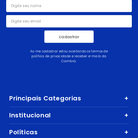
cadastrar
Ao me cadastrar estou aceitando os termos de
política de privacidade e receber e-mails da
Coimbra.
Principais Categorias
+
Celular e Smartphone
Institucional
+
Sandálias
Nossa História
Políticas
+
Áudio