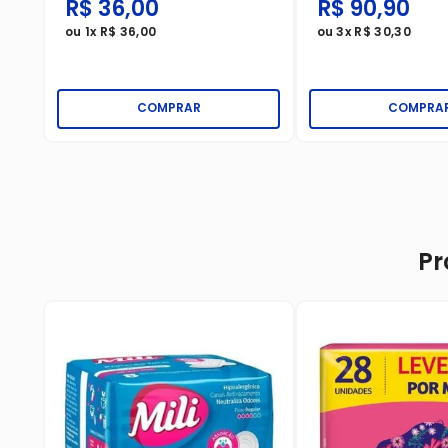
R$
36
,
00
R$
90
,
90
ou
1
x
R$
36
,
00
ou
3
x
R$
30
,
30
COMPRAR
COMPRA
Pr
no