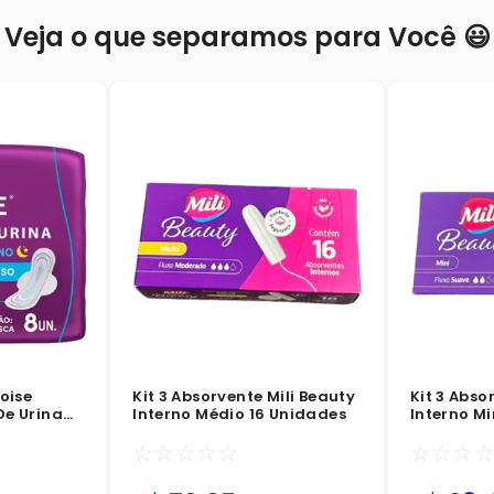
Veja o que separamos para Você 😃
oise
Kit 3 Absorvente Mili Beauty
Kit 3 Abso
De Urina
Interno Médio 16 Unidades
Interno Mi
 8
☆
☆
☆
☆
☆
☆
☆
☆