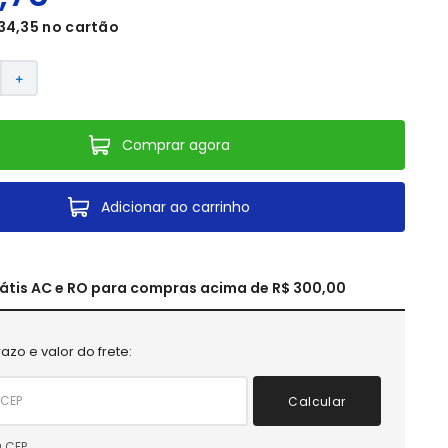
34
,
35
no cartão
＋
Comprar agora
Adicionar ao carrinho
rátis AC e RO para compras acima de R$ 300,00
azo e valor do frete:
Calcular
 CEP