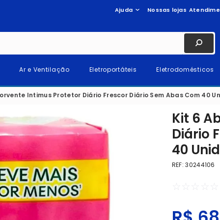
Ajuda
Nossas lojas
Atendime
Ar e Ventilação
Eletroportáteis
Eletrodomésticos
sorvente Intimus Protetor Diário Frescor Diário Sem Abas Com 40 U
Kit 6 A
Diário 
40 Uni
REF
:
30244106
☆
☆
☆
☆
☆
R$
68