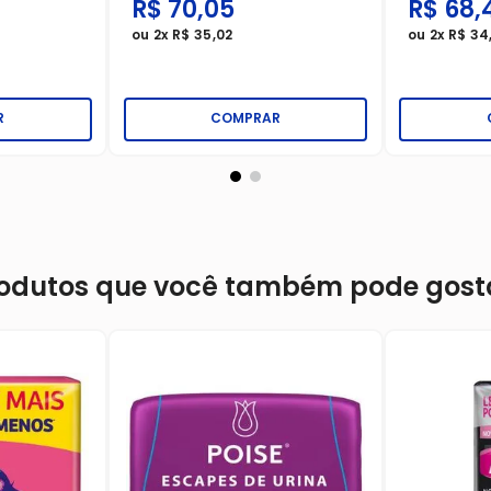
R$
70
,
05
R$
68
,
ou
2
x
R$
35
,
02
ou
2
x
R$
34
R
COMPRAR
odutos que você também pode gost