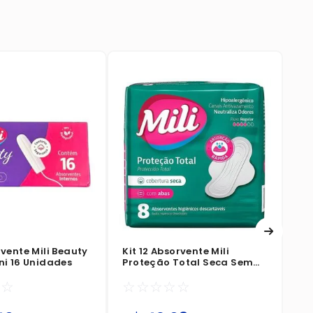
Ki
Pr
Ab
☆
rvente Mili Beauty
Kit 12 Absorvente Mili
ni 16 Unidades
Proteção Total Seca Sem
Abas 8 Unidades
☆
☆
☆
☆
☆
☆
☆