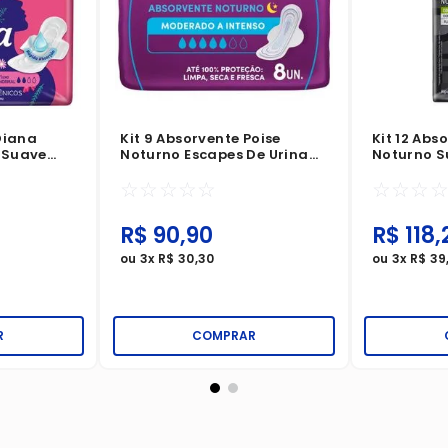
Diana
Kit 9 Absorvente Poise
Kit 12 Abs
 Suave
Noturno Escapes De Urina
Noturno S
dades
Intenso Com Abas 8
Unidades
☆
☆
☆
☆
☆
☆
☆
☆
Unidades
R$
90
,
90
R$
118
,
ou
3
x
R$
30
,
30
ou
3
x
R$
39
R
COMPRAR