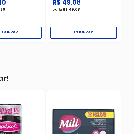
40
R$
49
,
08
R
,
20
ou
1
x
R$
49
,
08
ou
COMPRAR
COMPRAR
ar!
Ki
Pr
Ab
☆