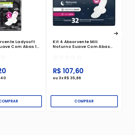
orvente Ladysoft
Kit 4 Absorvente Mili
uave Com Abas 16
Noturno Suave Com Abas
32 Unidades
☆
☆
☆
☆
☆
☆
☆
20
R$
107
,
60
R
,
40
ou
3
x
R$
35
,
86
ou
COMPRAR
COMPRAR