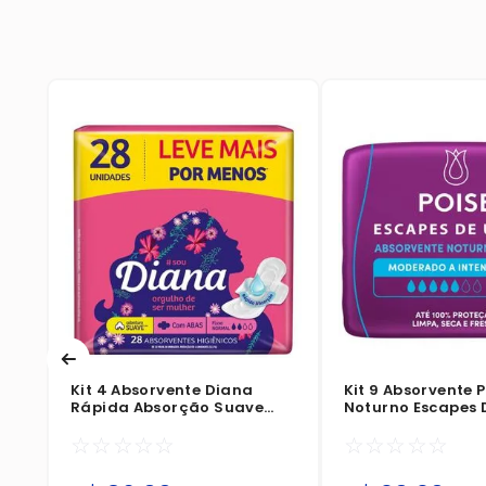
m
Kit 4 Absorvente Diana
Kit 9 Absorvente P
Rápida Absorção Suave
Noturno Escapes 
Com Abas 28 Unidades
Intenso Com Abas
☆
☆
☆
☆
☆
☆
☆
☆
☆
☆
Unidades