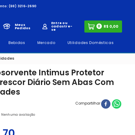
nto:
(69) 3216-2690
Entre ou
Meus
0
cadastre-
Pedidos
se
Bebidas
Mercado
Utilidades Domésticas
nidades
bsorvente Intimus Protetor
Frescor Diário Sem Abas Com
dades
Compartilhar
Nenhuma avaliação
,
70