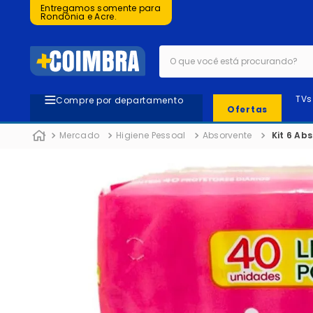
Entregamos somente para
Rondônia e Acre.
O que você está procurando?
TVs
Compre por departamento
Ofertas
Mercado
Higiene Pessoal
Absorvente
Kit 6 Ab