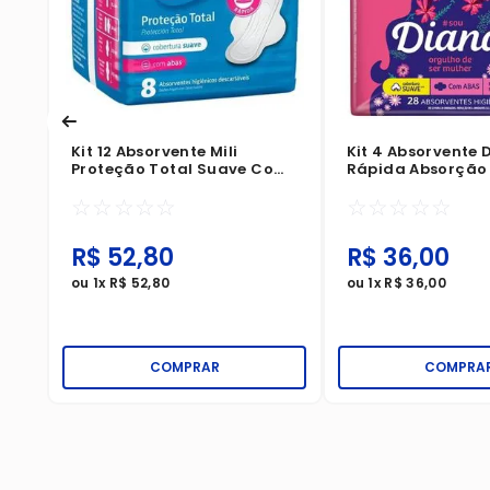
Kit 12 Absorvente Mili
Kit 4 Absorvente 
Proteção Total Suave Com
Rápida Absorção
Abas 8 Unidades
Com Abas 28 Uni
☆
☆
☆
☆
☆
☆
☆
☆
☆
☆
R$
52
,
80
R$
36
,
00
ou
1
x
R$
52
,
80
ou
1
x
R$
36
,
00
COMPRAR
COMPRA