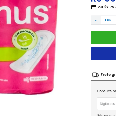
ou
2
x
R$
－
Frete g
Consulte pr
Não sei meu