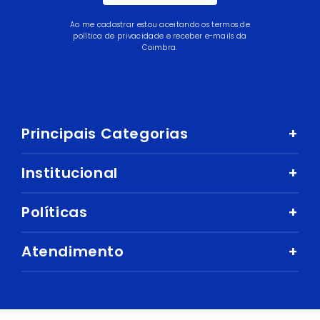
Ao me cadastrar estou aceitando os termos de
política de privacidade e receber e-mails da
Coimbra.
Principais Categorias
+
Celular e Smartphone
Institucional
+
Sandálias
Nossa História
Políticas
+
Áudio
Nossas Lojas
Mercado
Como comprar
Atendimento
+
Trabalhe Conosco
Ar e Ventilação
Política de Privacidade
Fale Conosco
Central de Atendimento
Eletrodomésticos
Política de Entregas e Prazos
Digital Seller
Perguntas Frequentes
Esporte e Lazer
Cuidados com Segurança