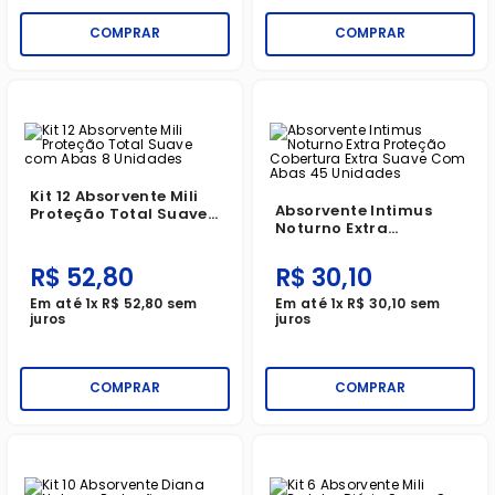
COMPRAR
COMPRAR
Kit 12 Absorvente Mili
Absorvente Intimus
Proteção Total Suave
Noturno Extra
Com Abas 8 Unidades
Proteção Cobertura
Extra Suave Com Abas
R$
52
,
80
R$
30
,
10
45 Unidades
Em até
1
x
R$
52
,
80
sem
Em até
1
x
R$
30
,
10
sem
juros
juros
COMPRAR
COMPRAR