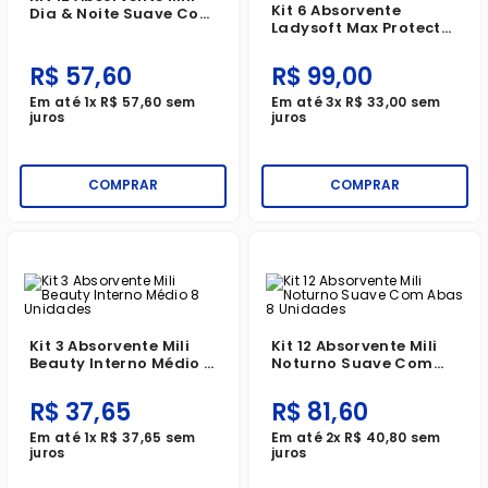
Kit 6 Absorvente
Dia & Noite Suave Com
Ladysoft Max Protect
Abas 8 Unidades
Noturno Suave Com
Abas 28 Unidades
R$
57
,
60
R$
99
,
00
Em até
1
x
R$
57
,
60
sem
Em até
3
x
R$
33
,
00
sem
juros
juros
COMPRAR
COMPRAR
Kit 3 Absorvente Mili
Kit 12 Absorvente Mili
Beauty Interno Médio 8
Noturno Suave Com
Unidades
Abas 8 Unidades
R$
37
,
65
R$
81
,
60
Em até
1
x
R$
37
,
65
sem
Em até
2
x
R$
40
,
80
sem
juros
juros