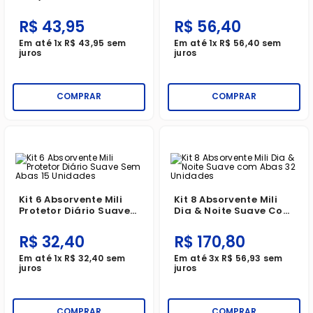
Diário Proteção
Com Abas 8 Unidades
Respirável Toque
R$
43
,
95
R$
56
,
40
Suave Sem Abas Com
80 Unidades
Em até
1
x
R$
43
,
95
sem
Em até
1
x
R$
56
,
40
sem
juros
juros
COMPRAR
COMPRAR
Kit 6 Absorvente Mili
Kit 8 Absorvente Mili
Protetor Diário Suave
Dia & Noite Suave Com
Sem Abas 15 Unidades
Abas 32 Unidades
R$
32
,
40
R$
170
,
80
Em até
1
x
R$
32
,
40
sem
Em até
3
x
R$
56
,
93
sem
juros
juros
COMPRAR
COMPRAR