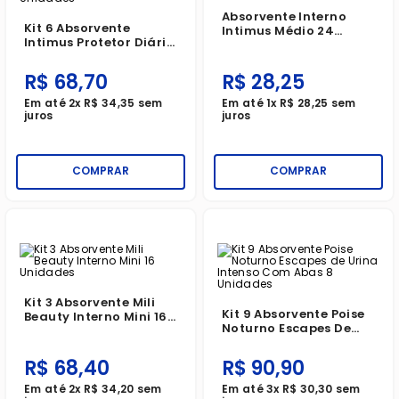
Absorvente Interno
Kit 6 Absorvente
Intimus Médio 24
Intimus Protetor Diário
Unidades
Frescor Diário Sem
Abas Com 40 Unidades
R$
68
,
70
R$
28
,
25
Em até
2
x
R$
34
,
35
sem
Em até
1
x
R$
28
,
25
sem
juros
juros
COMPRAR
COMPRAR
Kit 3 Absorvente Mili
Kit 9 Absorvente Poise
Beauty Interno Mini 16
Noturno Escapes De
Unidades
Urina Intenso Com
Abas 8 Unidades
R$
68
,
40
R$
90
,
90
Em até
2
x
R$
34
,
20
sem
Em até
3
x
R$
30
,
30
sem