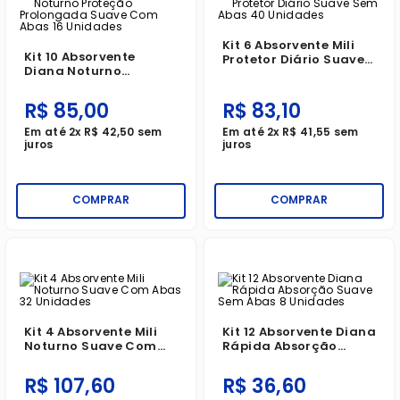
Kit 6 Absorvente Mili
Kit 10 Absorvente
Protetor Diário Suave
Diana Noturno
Sem Abas 40 Unidades
Proteção Prolongada
Suave Com Abas 16
R$
85
,
00
R$
83
,
10
Unidades
Em até
2
x
R$
42
,
50
sem
Em até
2
x
R$
41
,
55
sem
juros
juros
COMPRAR
COMPRAR
Kit 4 Absorvente Mili
Kit 12 Absorvente Diana
Noturno Suave Com
Rápida Absorção
Abas 32 Unidades
Suave Sem Abas 8
Unidades
R$
107
,
60
R$
36
,
60