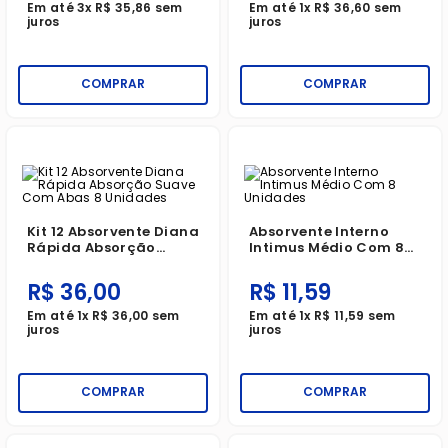
Em até
3
x
R$
35
,
86
sem
Em até
1
x
R$
36
,
60
sem
juros
juros
COMPRAR
COMPRAR
Kit 12 Absorvente Diana
Absorvente Interno
Rápida Absorção
Intimus Médio Com 8
Suave Com Abas 8
Unidades
Unidades
R$
36
,
00
R$
11
,
59
Em até
1
x
R$
36
,
00
sem
Em até
1
x
R$
11
,
59
sem
juros
juros
COMPRAR
COMPRAR