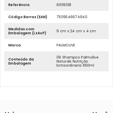
Referência
61019138
Código Barras (EAN)
7509546674940
Medidas com
9 cm x 24 cm x 4 cm
Embalagem (LxAxP)
Marca
PALMOLIVE
06 Shampoo Palmolive
Conteúdo da
Naturals Nutrição
Embalagem
Extraordinaria 650ml