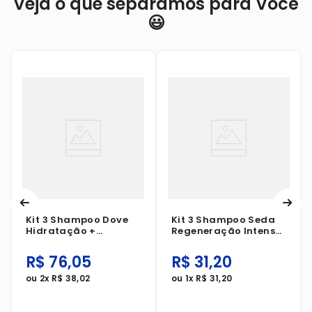
Veja o que separamos para Você
😃
Kit 3 Shampoo Dove
Kit 3 Shampoo Seda
Hidratação +
Regeneração Intensa
Hialuron-Vit 370ml
Com Colágeno +
Vitamina C Complex
R$
76
,
05
R$
31
,
20
300ml
ou
2
x
R$
38
,
02
ou
1
x
R$
31
,
20