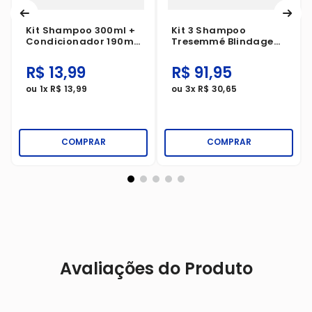
Kit Shampoo 300ml +
Kit 3 Shampoo
Condicionador 190ml
Tresemmé Blindagem
Seda Cachos
Antiumidade 650ml
Definidos
R$
13
,
99
R$
91
,
95
ou
1
x
R$
13
,
99
ou
3
x
R$
30
,
65
COMPRAR
COMPRAR
Avaliações do Produto