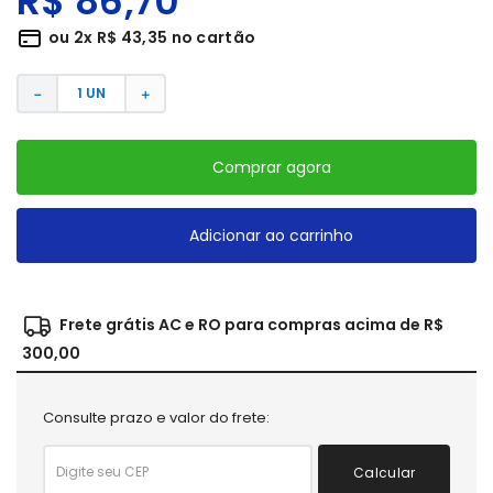
R$
86
,
70
ou
2
x
R$
43
,
35
no cartão
－
＋
Comprar agora
Adicionar ao carrinho
Frete grátis AC e RO para compras acima de R$
300,00
Consulte prazo e valor do frete:
Calcular