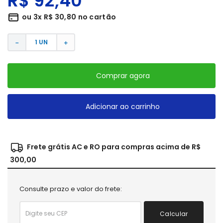
R$
92
,
40
ou
3
x
R$
30
,
80
no cartão
－
＋
Comprar agora
Adicionar ao carrinho
Frete grátis AC e RO para compras acima de R$
300,00
Consulte prazo e valor do frete:
Calcular