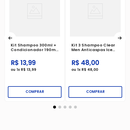
Kit Shampoo 300ml +
Kit 3 Shampoo Clear
Condicionador 190ml
Men Anticaspas Ice
Seda Ceramidas
Cool Menthol 200ml
R$
13
,
99
R$
48
,
00
ou
1
x
R$
13
,
99
ou
1
x
R$
48
,
00
COMPRAR
COMPRAR