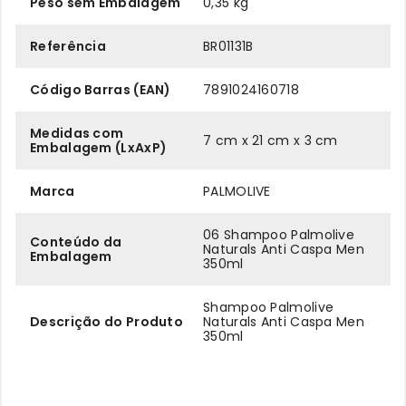
Peso sem Embalagem
0,35 kg
Referência
BR01131B
Código Barras (EAN)
7891024160718
Medidas com
7 cm x 21 cm x 3 cm
Embalagem (LxAxP)
Marca
PALMOLIVE
06 Shampoo Palmolive
Conteúdo da
Naturals Anti Caspa Men
Embalagem
350ml
Shampoo Palmolive
Descrição do Produto
Naturals Anti Caspa Men
350ml