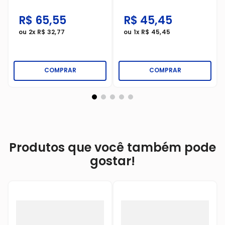
Condicionador 200ml
Africanos 300ml
Kolene Curvaturas
R$
65
,
55
R$
45
,
45
Nutrição E
Ultradefinição
ou
2
x
R$
32
,
77
ou
1
x
R$
45
,
45
COMPRAR
COMPRAR
Produtos que você também pode
gostar!