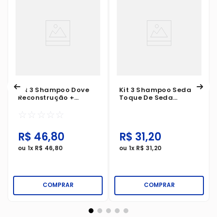
Kit 3 Shampoo Dove
Kit 3 Shampoo Seda
Reconstrução +
Toque De Seda
Aminoácido 190ml
Amino-Silk Complex
☆
☆
☆
☆
☆
300ml
R$
46
,
80
R$
31
,
20
ou
1
x
R$
46
,
80
ou
1
x
R$
31
,
20
COMPRAR
COMPRAR