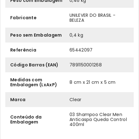
Peso com Embalagem
0,46 kg
UNILEVER DO BRASIL -
Fabricante
BELEZA
Peso sem Embalagem
0,4 kg
Referência
65442097
Código Barras (EAN)
7891150001268
Medidas com
8 cm x 21 cm x 5 cm
Embalagem (LxAxP)
Marca
Clear
03 Shampoo Clear Men
Conteúdo da
Anticaspa Queda Control
Embalagem
400ml