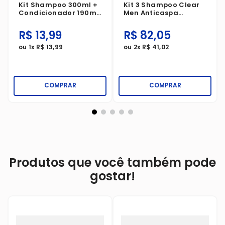
Kit Shampoo 300ml +
Kit 3 Shampoo Clear
Condicionador 190ml
Men Anticaspa
Seda Cachos
Limpeza Profunda
Definidos
400ml
R$
13
,
99
R$
82
,
05
ou
1
x
R$
13
,
99
ou
2
x
R$
41
,
02
COMPRAR
COMPRAR
Produtos que você também pode
gostar!