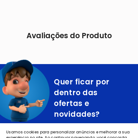
Avaliações do Produto
Quer ficar por
dentro das
ofertas e
novidades?
cadastre o seu e-mail abaixo para receber ofertas exclusivas
Usamos cookies para personalizar anúncios e melhorar a sua
experiência no site. Ao continuar navegando, você concorda