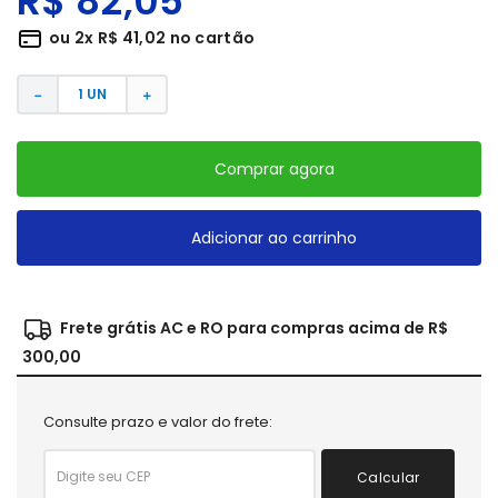
R$
82
,
05
ou
2
x
R$
41
,
02
no cartão
－
＋
Comprar agora
Adicionar ao carrinho
Frete grátis AC e RO para compras acima de R$
300,00
Consulte prazo e valor do frete:
Calcular