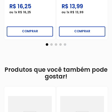
Cuidados Especiais
Vitamina C
R$
16
,
25
R$
13
,
99
Force
ou
1
x
R$
16
,
25
ou
1
x
R$
13
,
99
COMPRAR
COMPRAR
Produtos que você também pode
gostar!