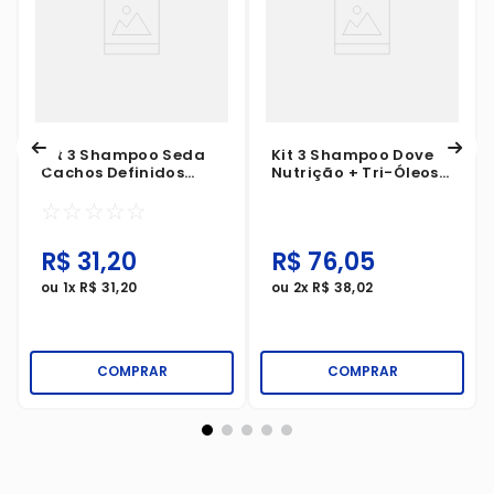
Kit 3 Shampoo Seda
Kit 3 Shampoo Dove
Cachos Definidos
Nutrição + Tri-Óleos
325ml
370ml
☆
☆
☆
☆
☆
R$
31
,
20
R$
76
,
05
ou
1
x
R$
31
,
20
ou
2
x
R$
38
,
02
COMPRAR
COMPRAR