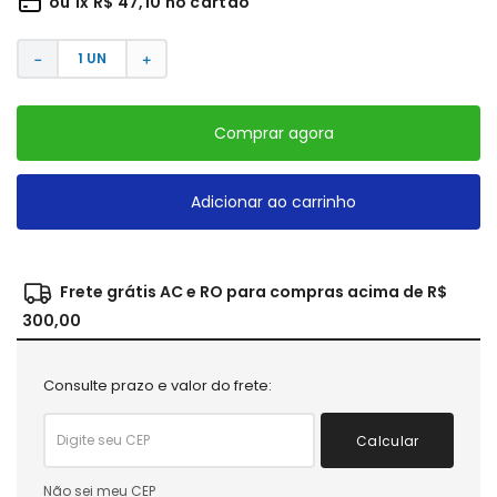
ou
1
x
R$
47
,
10
no cartão
－
＋
Comprar agora
Adicionar ao carrinho
Frete grátis AC e RO para compras acima de R$
300,00
Consulte prazo e valor do frete:
Calcular
Não sei meu CEP