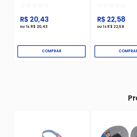
☆
☆
☆
☆
☆
☆
☆
☆
☆
☆
R$
20
,
43
R$
22
,
58
ou
1
x
R$
20
,
43
ou
1
x
R$
22
,
58
COMPRAR
COMPRA
Pr
dha