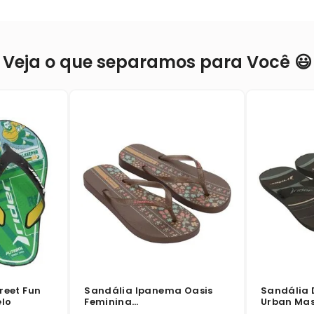
Veja o que separamos para Você 😃
reet Fun
Sandália Ipanema Oasis
Sandália 
elo
Feminina
Urban Mas
Marrom/Glitter/Rosa
Marrom/V