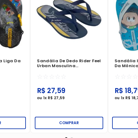
a Liga Da
Sandália De Dedo Rider Feel
Sandália
Urban Masculina
Da Mônica
relo
Azul/Amarelo
Claro
☆
☆
☆
☆
☆
☆
☆
☆
R$
27
,
59
R$
18
,
7
ou
1
x
R$
27
,
59
ou
1
x
R$
18
,
R
COMPRAR