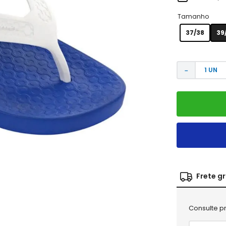
Tamanho
37/38
39
－
Frete g
Consulte pr