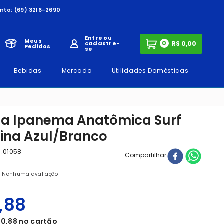
nto:
(69) 3216-2690
Entre ou
Meus
0
cadastre-
Pedidos
se
Bebidas
Mercado
Utilidades Domésticas
ia Ipanema Anatômica Surf
ina Azul/Branco
9.01058
Compartilhar
Nenhuma avaliação
,
88
20
,
88
no cartão