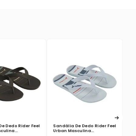
Sa
St
Br
☆
De Dedo Rider Feel
Sandália De Dedo Rider Feel
culina
Urban Masculina
erde
Branco/Azul