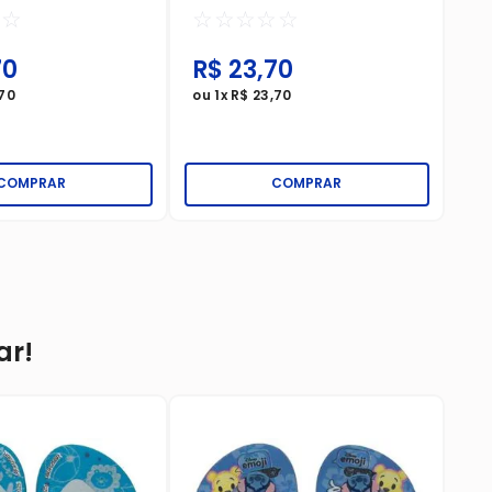
☆
☆
☆
☆
☆
☆
☆
70
R$
23
,
70
R
70
ou
1
x
R$
23
,
70
ou
COMPRAR
COMPRAR
ar!
Sa