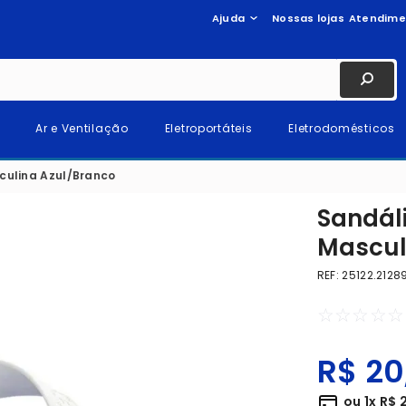
Ajuda
Nossas lojas
Atendime
Ar e Ventilação
Eletroportáteis
Eletrodomésticos
culina Azul/Branco
Sandál
Mascul
REF
:
25122.2128
☆
☆
☆
☆
☆
R$
20
ou
1
x
R$