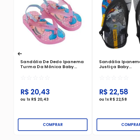
Sandália De Dedo Ipanema
Sandália Ipanem
Turma Da Mônica Baby
Justiça Baby
Rosa/Glitter/Azul
Cinza/Preto/Ama
☆
☆
☆
☆
☆
☆
☆
☆
☆
☆
R$
20
,
43
R$
22
,
58
ou
1
x
R$
20
,
43
ou
1
x
R$
22
,
58
COMPRAR
COMPRA