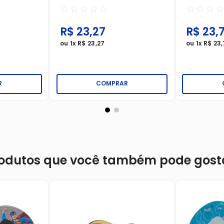
☆
☆
☆
☆
☆
☆
☆
☆
R$
23
,
27
R$
23
,
ou
1
x
R$
23
,
27
ou
1
x
R$
23
,
R
COMPRAR
odutos que você também pode gost