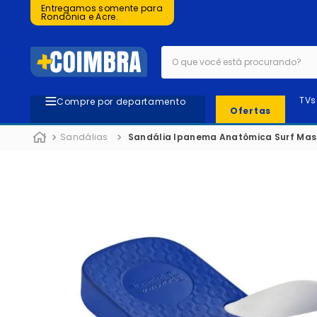
Entregamos somente para
Rondônia e Acre.
O que você está procurando?
TVs
Compre por departamento
Ofertas
Sandálias
Sandália Ipanema Anatômica Surf Mas