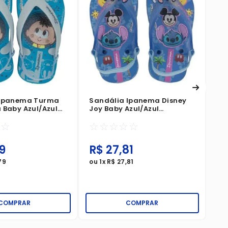
Tu
Pr
☆
 Ipanema Turma
Sandália Ipanema Disney
 Baby Azul/Azul
Joy Baby Azul/Azul
Transparente
☆
☆
☆
☆
☆
☆
☆
9
R$
27
,
81
R
79
ou
1
x
R$
27
,
81
ou
COMPRAR
COMPRAR