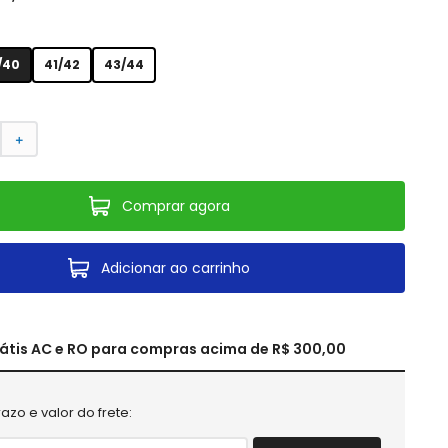
/40
41/42
43/44
＋
Comprar agora
Adicionar ao carrinho
rátis AC e RO para compras acima de R$ 300,00
azo e valor do frete: