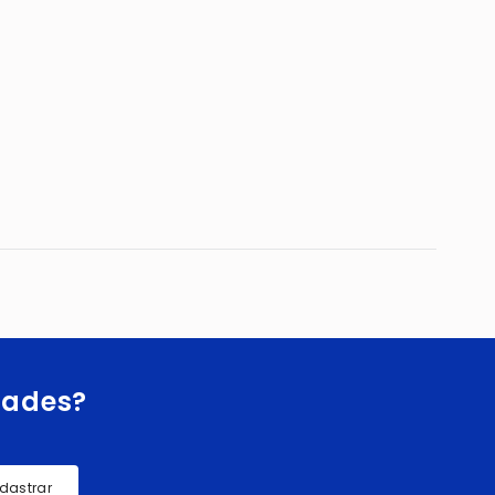
idades?
dastrar