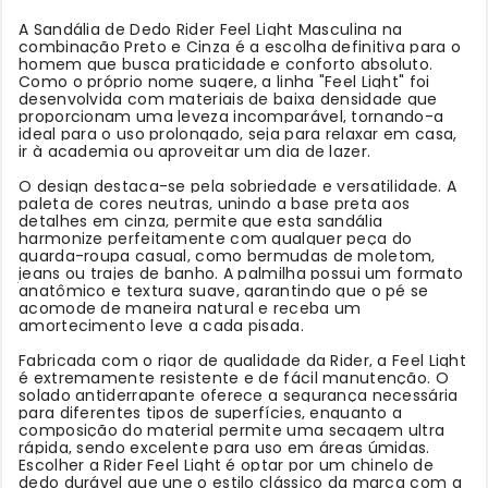
A Sandália de Dedo Rider Feel Light Masculina na
combinação Preto e Cinza é a escolha definitiva para o
homem que busca praticidade e conforto absoluto.
Como o próprio nome sugere, a linha "Feel Light" foi
desenvolvida com materiais de baixa densidade que
proporcionam uma leveza incomparável, tornando-a
ideal para o uso prolongado, seja para relaxar em casa,
ir à academia ou aproveitar um dia de lazer.
O design destaca-se pela sobriedade e versatilidade. A
paleta de cores neutras, unindo a base preta aos
detalhes em cinza, permite que esta sandália
harmonize perfeitamente com qualquer peça do
guarda-roupa casual, como bermudas de moletom,
jeans ou trajes de banho. A palmilha possui um formato
anatômico e textura suave, garantindo que o pé se
acomode de maneira natural e receba um
amortecimento leve a cada pisada.
Fabricada com o rigor de qualidade da Rider, a Feel Light
é extremamente resistente e de fácil manutenção. O
solado antiderrapante oferece a segurança necessária
para diferentes tipos de superfícies, enquanto a
composição do material permite uma secagem ultra
rápida, sendo excelente para uso em áreas úmidas.
Escolher a Rider Feel Light é optar por um chinelo de
dedo durável que une o estilo clássico da marca com a