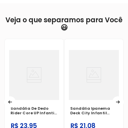
Veja o que separamos para Você
😃
Sandália De Dedo
Sandália Ipanema
Rider Core UP Infantil
Deck City Infantil
Preto/Cinza
Cinza/Azul/Bege
R$
23
,
95
R$
21
,
08