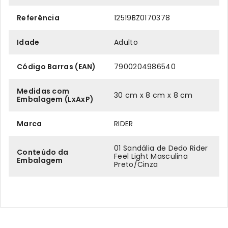
Referência
12519BZ0170378
Idade
Adulto
Código Barras (EAN)
7900204986540
Medidas com
30 cm x 8 cm x 8 cm
Embalagem (LxAxP)
Marca
RIDER
01 Sandália de Dedo Rider
Conteúdo da
Feel Light Masculina
Embalagem
Preto/Cinza