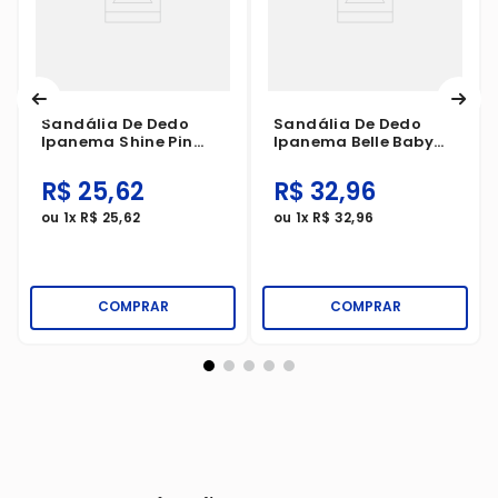
Sandália De Dedo
Sandália De Dedo
Ipanema Shine Pin
Ipanema Belle Baby
Marrom/Rosa
Lilás/Rosa
R$
25
,
62
R$
32
,
96
ou
1
x
R$
25
,
62
ou
1
x
R$
32
,
96
COMPRAR
COMPRAR