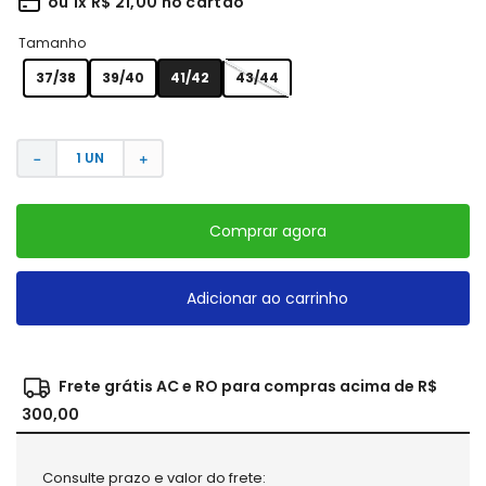
ou
1
x
R$
21
,
00
no cartão
Tamanho
37/38
39/40
41/42
43/44
－
＋
Comprar agora
Adicionar ao carrinho
Frete grátis AC e RO para compras acima de R$
300,00
Consulte prazo e valor do frete: