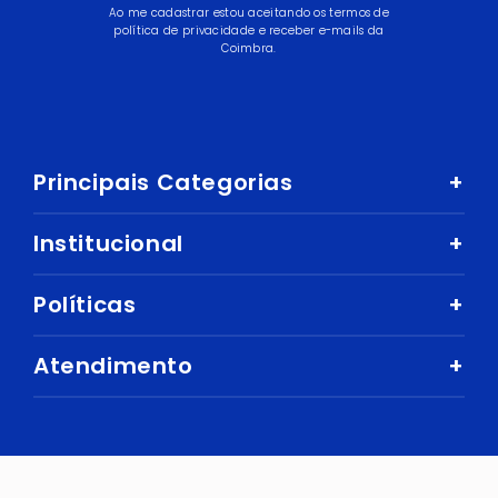
Ao me cadastrar estou aceitando os termos de
política de privacidade e receber e-mails da
Coimbra.
Principais Categorias
+
Celular e Smartphone
Institucional
+
Sandálias
Nossa História
Políticas
+
Áudio
Nossas Lojas
Mercado
Como comprar
Atendimento
+
Trabalhe Conosco
Ar e Ventilação
Política de Privacidade
Fale Conosco
Central de Atendimento
Eletrodomésticos
Política de Entregas e Prazos
Digital Seller
Perguntas Frequentes
Esporte e Lazer
Cuidados com Segurança
Trocas e devoluções
Bebidas