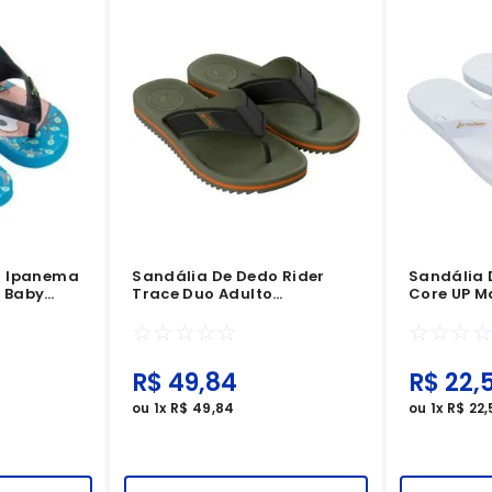
o Ipanema
Sandália De Dedo Rider
Sandália 
 Baby
Trace Duo Adulto
Core UP M
Verde/Preto/Laranja
Branco/B
☆
☆
☆
☆
☆
☆
☆
☆
R$
49
,
84
R$
22
,
5
ou
1
x
R$
49
,
84
ou
1
x
R$
22
,