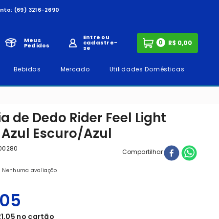
nto:
(69) 3216-2690
Entre ou
Meus
0
cadastre-
Pedidos
se
Bebidas
Mercado
Utilidades Domésticas
a de Dedo Rider Feel Light
l Azul Escuro/Azul
00280
Compartilhar
Nenhuma avaliação
05
1
,
05
no cartão