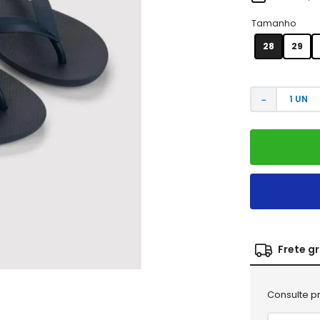
Tamanho
28
29
－
Frete g
Consulte pr