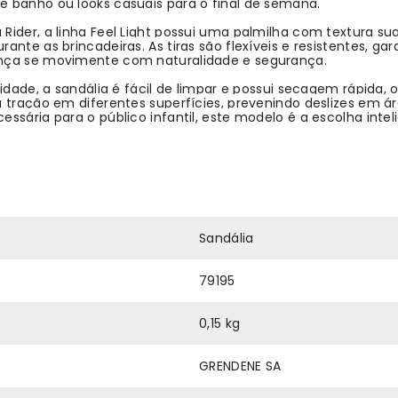
e banho ou looks casuais para o final de semana.
 Rider, a linha Feel Light possui uma palmilha com textura 
ante as brincadeiras. As tiras são flexíveis e resistentes, 
ança se movimente com naturalidade e segurança.
idade, a sandália é fácil de limpar e possui secagem rápida, o
a tração em diferentes superfícies, prevenindo deslizes em á
ssária para o público infantil, este modelo é a escolha inte
Sandália
79195
0,15 kg
GRENDENE SA