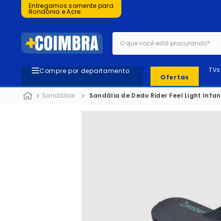
Entregamos somente para
Rondônia e Acre.
O que você está procurando?
TVs
Compre por departamento
Ofertas
Sandálias
Sandália de Dedo Rider Feel Light Infan