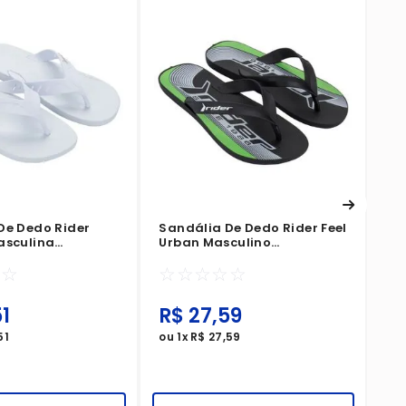
Sa
Pr
☆
De Dedo Rider
Sandália De Dedo Rider Feel
asculina
Urban Masculino
ege
Preto/Branco/Verde
☆
☆
☆
☆
☆
☆
☆
1
R$
27
,
59
R
51
ou
1
x
R$
27
,
59
ou