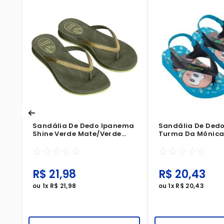
na
Sandália De Dedo Ipanema
Sandália De Ded
Shine Verde Mate/Verde
Turma Da Mônica
Mate
Azul/Preto/Verde
☆
☆
☆
☆
☆
☆
☆
☆
☆
☆
R$
21
,
98
R$
20
,
43
ou
1
x
R$
21
,
98
ou
1
x
R$
20
,
43