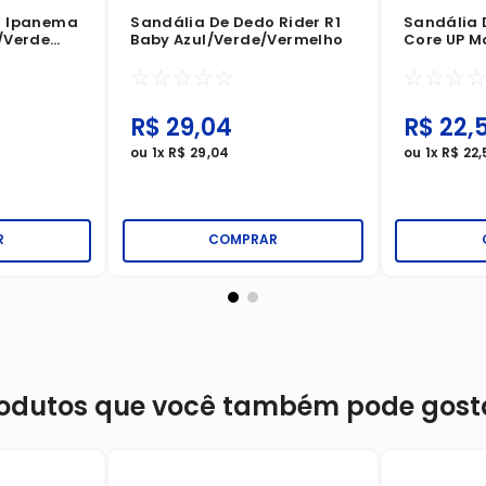
o Ipanema
Sandália De Dedo Rider R1
Sandália 
/Verde
Baby Azul/Verde/Vermelho
Core UP M
Branco/B
☆
☆
☆
☆
☆
☆
☆
☆
R$
29
,
04
R$
22
,
5
ou
1
x
R$
29
,
04
ou
1
x
R$
22
,
R
COMPRAR
odutos que você também pode gost