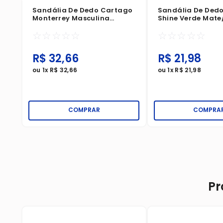
Sandália De Dedo Cartago
Sandália De Ded
Monterrey Masculina
Shine Verde Mate
Azul/Cinza
Mate
☆
☆
☆
☆
☆
☆
☆
☆
☆
☆
R$
32
,
66
R$
21
,
98
ou
1
x
R$
32
,
66
ou
1
x
R$
21
,
98
COMPRAR
COMPRA
Pr