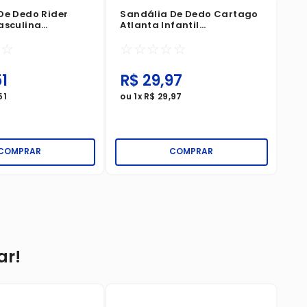
De Dedo Rider
Sandália De Dedo Cartago
asculina
Atlanta Infantil
ege
Preto/Bege/Castor
☆
☆
☆
☆
☆
☆
☆
1
R$
29
,
97
R
51
ou
1
x
R$
29
,
97
ou
COMPRAR
COMPRAR
ar!