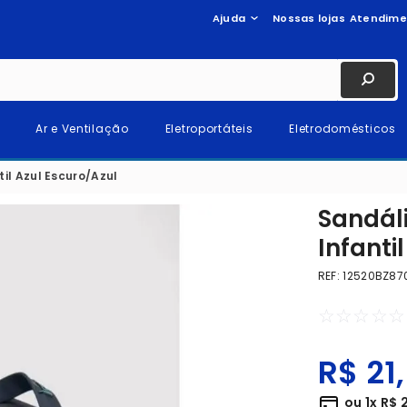
Ajuda
Nossas lojas
Atendime
Ar e Ventilação
Eletroportáteis
Eletrodomésticos
til Azul Escuro/Azul
Sandáli
Infanti
REF
:
12520BZ87
☆
☆
☆
☆
☆
R$
21
,
ou
1
x
R$
2