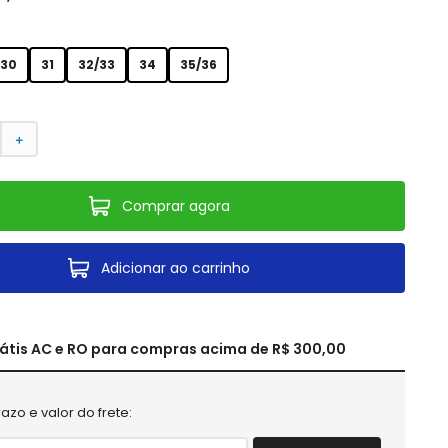
30
31
32/33
34
35/36
＋
Comprar agora
Adicionar ao carrinho
rátis AC e RO para compras acima de R$ 300,00
azo e valor do frete: