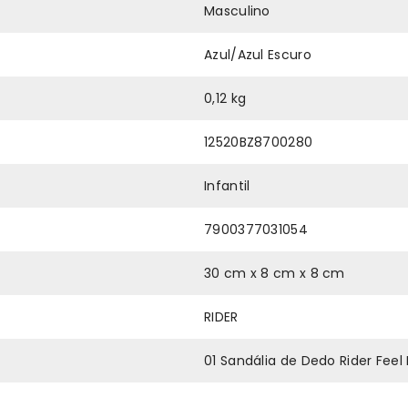
Masculino
Azul/Azul Escuro
0,12 kg
12520BZ8700280
Infantil
7900377031054
30 cm x 8 cm x 8 cm
RIDER
01 Sandália de Dedo Rider Feel L