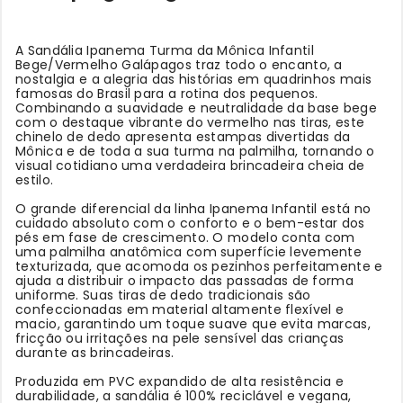
A Sandália Ipanema Turma da Mônica Infantil
Bege/Vermelho Galápagos traz todo o encanto, a
nostalgia e a alegria das histórias em quadrinhos mais
famosas do Brasil para a rotina dos pequenos.
Combinando a suavidade e neutralidade da base bege
com o destaque vibrante do vermelho nas tiras, este
chinelo de dedo apresenta estampas divertidas da
Mônica e de toda a sua turma na palmilha, tornando o
visual cotidiano uma verdadeira brincadeira cheia de
estilo.
O grande diferencial da linha Ipanema Infantil está no
cuidado absoluto com o conforto e o bem-estar dos
pés em fase de crescimento. O modelo conta com
uma palmilha anatômica com superfície levemente
texturizada, que acomoda os pezinhos perfeitamente e
ajuda a distribuir o impacto das passadas de forma
uniforme. Suas tiras de dedo tradicionais são
confeccionadas em material altamente flexível e
macio, garantindo um toque suave que evita marcas,
fricção ou irritações na pele sensível das crianças
durante as brincadeiras.
Produzida em PVC expandido de alta resistência e
durabilidade, a sandália é 100% reciclável e vegana,