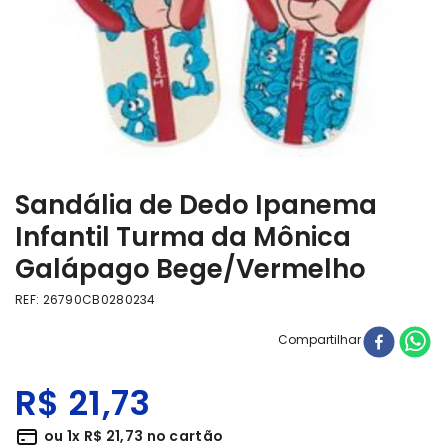
Sandália de Dedo Ipanema
Infantil Turma da Mônica
Galápago Bege/Vermelho
REF
:
26790CB0280234
Compartilhar
R$
21
,
73
ou
1
x
R$
21
,
73
no cartão