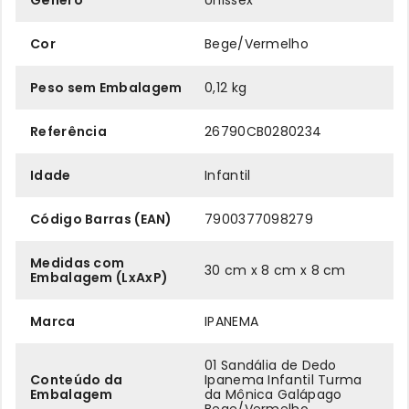
Gênero
Unissex
Cor
Bege/Vermelho
Peso sem Embalagem
0,12 kg
Referência
26790CB0280234
Idade
Infantil
Código Barras (EAN)
7900377098279
Medidas com
30 cm x 8 cm x 8 cm
Embalagem (LxAxP)
Marca
IPANEMA
01 Sandália de Dedo
Conteúdo da
Ipanema Infantil Turma
Embalagem
da Mônica Galápago