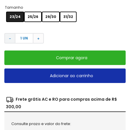
Tamanho
23/24
25/26
29/30
31/32
－
＋
Comprar agora
Adicionar ao carrinho
Frete grátis AC e RO para compras acima de R$
300,00
Consulte prazo e valor do frete: