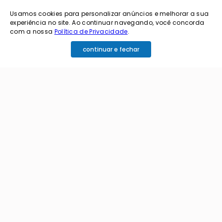
Usamos cookies para personalizar anúncios e melhorar a sua
experiência no site. Ao continuar navegando, você concorda
com a nossa
Política de Privacidade
.
continuar e fechar
cadastrar
Ao me cadastrar estou aceitando os termos de
política de privacidade e receber e-mails da
Coimbra.
Principais Categorias
+
Celular e Smartphone
Institucional
+
Sandálias