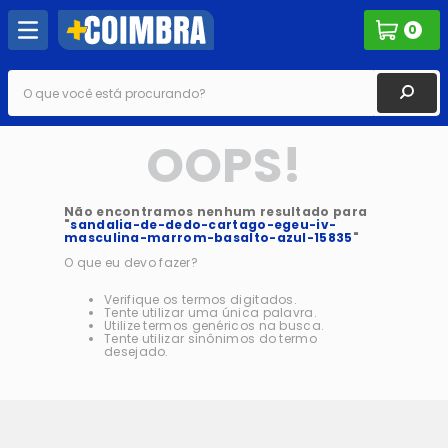
0
O que você está procurando?
OOPS!
Não encontramos nenhum resultado para
"
sandalia-de-dedo-cartago-egeu-iv-
masculina-marrom-basalto-azul-15835
"
O que eu devo fazer?
Verifique os termos digitados.
Tente utilizar uma única palavra.
Utilize termos genéricos na busca.
Tente utilizar sinônimos do termo
desejado.