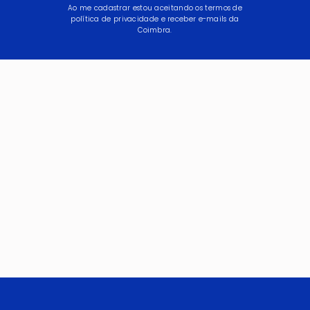
Ao me cadastrar estou aceitando os termos de
política de privacidade e receber e-mails da
Coimbra.