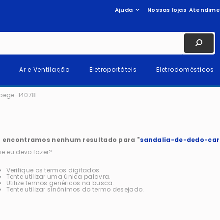
Ajuda
Nossas lojas
Atendime
Ar e Ventilação
Eletroportáteis
Eletrodomésticos
bege-14078
 encontramos nenhum resultado para "
sandalia-de-dedo-car
e eu devo fazer?
Verifique os termos digitados.
Tente utilizar uma única palavra.
Utilize termos genéricos na busca.
Tente utilizar sinônimos do termo desejado.