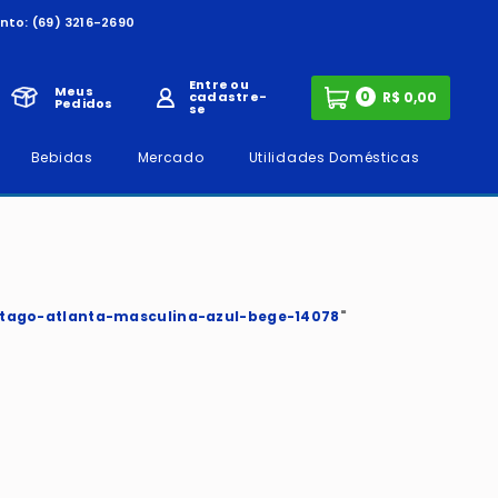
nto:
(69) 3216-2690
Entre ou
Meus
0
cadastre-
Pedidos
se
Bebidas
Mercado
Utilidades Domésticas
tago-atlanta-masculina-azul-bege-14078
"