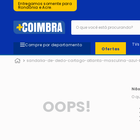
Entregamos somente para
Rondônia e Acre.
O que você está procurando?
TVs
Compre por departamento
Ofertas
sandalia-de-dedo-cartago-atlanta-masculina-azul-
Não
O qu
OOPS!