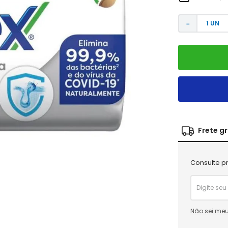
－
Frete g
Consulte pr
Não sei meu