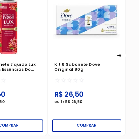
Ki
Bo
De
☆
nete Líquido Lux
Kit 6 Sabonete Dove
s Essências Do
Original 90g
omélia 300ml
☆
☆
☆
☆
☆
☆
☆
50
R$
26
,
50
R
50
ou
1
x
R$
26
,
50
ou
COMPRAR
COMPRAR