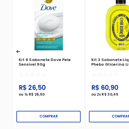
Kit 6 Sabonete Dove Pele
Kit 3 Sabonete Lí
Sensivel 90g
Phebo Glicerina 
Pérsia 320ml
☆
☆
☆
☆
☆
☆
☆
☆
☆
☆
R$
26
,
50
R$
60
,
90
ou
1
x
R$
26
,
50
ou
2
x
R$
30
,
45
COMPRAR
COMPRA