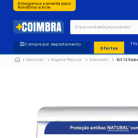
Entregamos somente para
Rondônia e Acre.
O que você está procurando?
TVs
Compre por departamento
Ofertas
Mercado
Higiene Pessoal
Sabonete
Kit 12 Sa