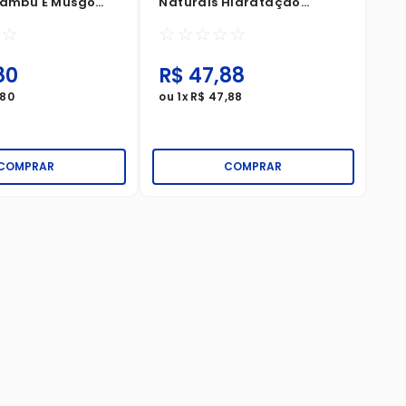
Bambu E Musgo
Naturals Hidratação
Refrescante 150g
☆
☆
☆
☆
☆
☆
☆
80
R$
47
,
88
R
80
ou
1
x
R$
47
,
88
ou
COMPRAR
COMPRAR