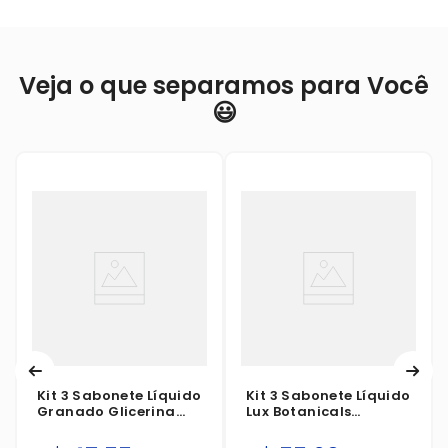
Veja o que separamos para Você
😃
Kit 3 Sabonete Líquido
Kit 3 Sabonete Líquido
Granado Glicerina
Lux Botanicals
Bebê Tradicional Refil
Orquidea Negra Refil
250ml
900ml