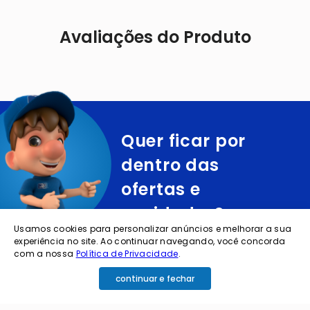
Avaliações do Produto
Quer ficar por
dentro das
ofertas e
novidades?
Usamos cookies para personalizar anúncios e melhorar a sua
experiência no site. Ao continuar navegando, você concorda
cadastre o seu e-mail abaixo para receber ofertas exclusivas
com a nossa
Política de Privacidade
.
continuar e fechar