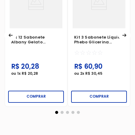
Kit 12 Sabonete
Kit 3 Sabonete Líquido
Albany Gelato
Phebo Glicerina
Maracujá 80g
Amazonian 320ml
☆
☆
☆
☆
☆
R$
20
,
28
R$
60
,
90
ou
1
x
R$
20
,
28
ou
2
x
R$
30
,
45
COMPRAR
COMPRAR