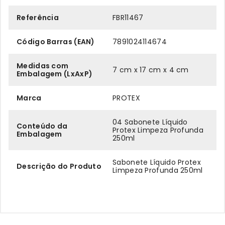
Referência
FBR11467
Código Barras (EAN)
7891024114674
Medidas com
7 cm x 17 cm x 4 cm
Embalagem (LxAxP)
Marca
PROTEX
04 Sabonete Líquido
Conteúdo da
Protex Limpeza Profunda
Embalagem
250ml
Sabonete Líquido Protex
Descrição do Produto
Limpeza Profunda 250ml