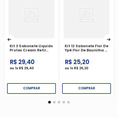
Kit 3 Sabonete Líquido
Kit 12 Sabonete Flor De
Protex Cream Refil
Ypê Flor De Baunilha E
200ml
Amêndoas 85g
R$
29
,
40
R$
25
,
20
ou
1
x
R$
29
,
40
ou
1
x
R$
25
,
20
COMPRAR
COMPRAR