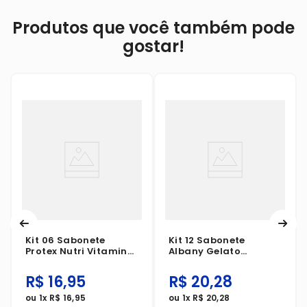
Produtos que você também pode
gostar!
Kit 06 Sabonete
Kit 12 Sabonete
Protex Nutri Vitamina
Albany Gelato
E 85g Leve 6 Pague
Pistache 80g
Menos
R$
16
,
95
R$
20
,
28
ou
1
x
R$
16
,
95
ou
1
x
R$
20
,
28