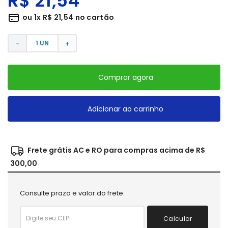
R$
21
,
54
ou
1
x
R$
21
,
54
no cartão
－
＋
Comprar agora
Adicionar ao carrinho
Frete grátis AC e RO para compras acima de R$
300,00
Consulte prazo e valor do frete:
Calcular