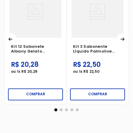
Kit 12 Sabonete
Kit 3 Sabonente
Albany Gelato
Líquido Palmolive
Maracujá 80g
Naturals Hidratação
Refrescante Melancia
R$
20
,
28
R$
22
,
50
E Lichia 250ml
ou
1
x
R$
20
,
28
ou
1
x
R$
22
,
50
COMPRAR
COMPRAR