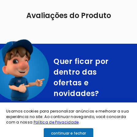
Avaliações do Produto
Quer ficar por
dentro das
ofertas e
novidades?
cadastre o seu e-mail abaixo para receber ofertas exclusivas
Usamos cookies para personalizar anúncios e melhorar a sua
experiência no site. Ao continuar navegando, você concorda
com a nossa
Política de Privacidade
.
continuar e fechar