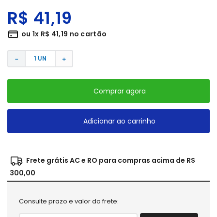
R$
41
,
19
ou
1
x
R$
41
,
19
no cartão
－
＋
Comprar agora
Adicionar ao carrinho
Frete grátis AC e RO para compras acima de R$
300,00
Consulte prazo e valor do frete: