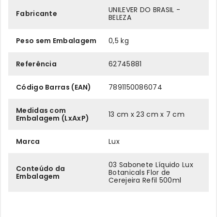
UNILEVER DO BRASIL -
Fabricante
BELEZA
Peso sem Embalagem
0,5 kg
Referência
62745881
Código Barras (EAN)
7891150086074
Medidas com
13 cm x 23 cm x 7 cm
Embalagem (LxAxP)
Marca
Lux
03 Sabonete Líquido Lux
Conteúdo da
Botanicals Flor de
Embalagem
Cerejeira Refil 500ml