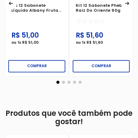
Kit 12 Sabonete
Kit 12 Sabonete Phebo
Líquido Albany Frutas
Raiz Do Oriente 90g
Lavanda Refil 200ml
☆
☆
☆
☆
☆
R$
51
,
00
R$
51
,
60
ou
1
x
R$
51
,
00
ou
1
x
R$
51
,
60
COMPRAR
COMPRAR
Produtos que você também pode
gostar!