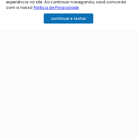
experiência no site. Ao continuar navegando, você concorda
com a nossa
Política de Privacidade
.
continuar e fechar
cadastrar
Ao me cadastrar estou aceitando os termos de
política de privacidade e receber e-mails da
Coimbra.
Principais Categorias
+
Celular e Smartphone
Institucional
+
Sandálias
Nossa História