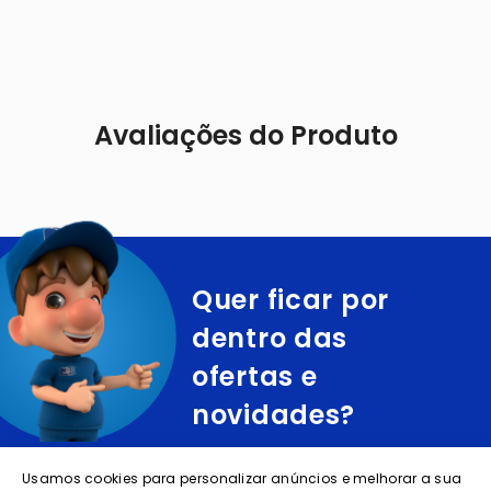
Avaliações do Produto
Quer ficar por
dentro das
ofertas e
novidades?
cadastre o seu e-mail abaixo para receber ofertas exclusivas
Usamos cookies para personalizar anúncios e melhorar a sua