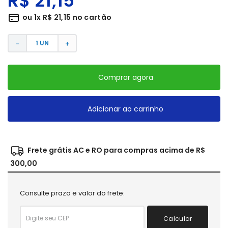
R$
21
,
15
ou
1
x
R$
21
,
15
no cartão
－
＋
Comprar agora
Adicionar ao carrinho
Frete grátis AC e RO para compras acima de R$
300,00
Consulte prazo e valor do frete:
Calcular