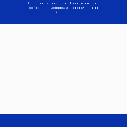
Ao me cadastrar estou aceitando os termos de
política de privacidade e receber e-mails da
Coimbra.