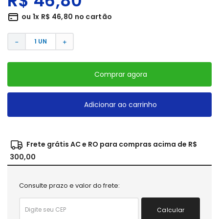
R$
46
,
80
ou
1
x
R$
46
,
80
no cartão
－
＋
Comprar agora
Adicionar ao carrinho
Frete grátis AC e RO para compras acima de R$
300,00
Consulte prazo e valor do frete:
Calcular