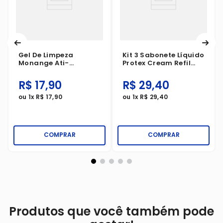
Gel De Limpeza
Kit 3 Sabonete Líquido
Monange Ati-
Protex Cream Refil
Oleosidade 120g
200ml
R$
17
,
90
R$
29
,
40
ou
1
x
R$
17
,
90
ou
1
x
R$
29
,
40
COMPRAR
COMPRAR
Produtos que você também pode