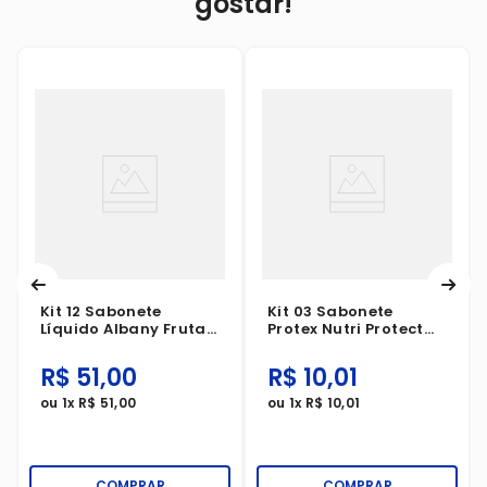
gostar!
Kit 12 Sabonete
Kit 03 Sabonete
Líquido Albany Frutas
Protex Nutri Protect
Lavanda Refil 200ml
Glicerina E Vitamina E
85g Leve 3 Pague
R$
51
,
00
R$
10
,
01
Menos
ou
1
x
R$
51
,
00
ou
1
x
R$
10
,
01
COMPRAR
COMPRAR