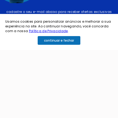
cadastre o seu e-mail abaixo para receber ofertas exclusivas
Usamos cookies para personalizar anúncios e melhorar a sua
experiência no site. Ao continuar navegando, você concorda
com a nossa
Política de Privacidade
.
continuar e fechar
cadastrar
Ao me cadastrar estou aceitando os termos de
política de privacidade e receber e-mails da
Coimbra.
Principais Categorias
+
Celular e Smartphone