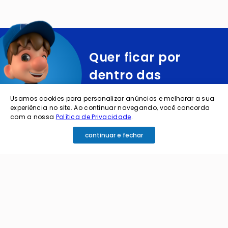
Quer ficar por
dentro das
ofertas e
Usamos cookies para personalizar anúncios e melhorar a sua
novidades?
experiência no site. Ao continuar navegando, você concorda
com a nossa
Política de Privacidade
.
continuar e fechar
cadastre o seu e-mail abaixo para receber ofertas exclusivas
cadastrar