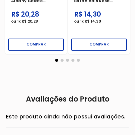
Albany Gelato
Botanicals Rosa
Baunilha 80g
Francesas 85g
R$
20
,
28
R$
14
,
30
ou
1
x
R$
20
,
28
ou
1
x
R$
14
,
30
COMPRAR
COMPRAR
Avaliações do Produto
Este produto ainda não possui avaliações.