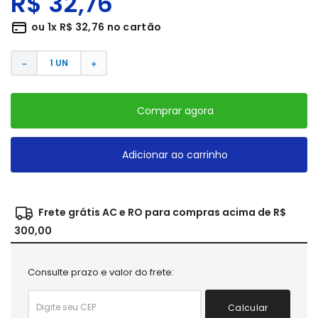
R$
32
,
76
ou
1
x
R$
32
,
76
no cartão
－
＋
Comprar agora
Adicionar ao carrinho
Frete grátis AC e RO para compras acima de R$
300,00
Consulte prazo e valor do frete:
Calcular