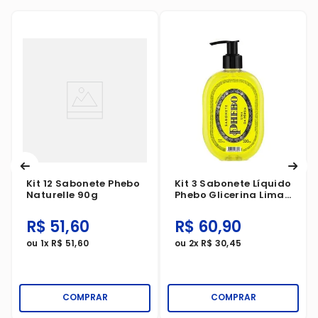
Kit 12 Sabonete Phebo
Kit 3 Sabonete Líquido
Naturelle 90g
Phebo Glicerina Lima
Da Pérsia 320ml
R$
51
,
60
R$
60
,
90
ou
1
x
R$
51
,
60
ou
2
x
R$
30
,
45
COMPRAR
COMPRAR