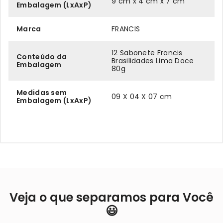
9 cm x 4 cm x 7 cm
Embalagem (LxAxP)
Marca
FRANCIS
12 Sabonete Francis
Conteúdo da
Brasilidades Lima Doce
Embalagem
80g
Medidas sem
09 X 04 X 07 cm
Embalagem (LxAxP)
Veja o que separamos para Você
😃