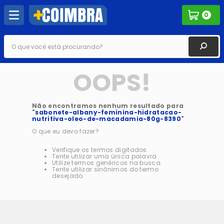
0
O que você está procurando?
OOPS!
Não encontramos nenhum resultado para
"
sabonete-albany-feminina-hidratacao-
nutritiva-oleo-de-macadamia-80g-8390
"
O que eu devo fazer?
Verifique os termos digitados.
Tente utilizar uma única palavra.
Utilize termos genéricos na busca.
Tente utilizar sinônimos do termo
desejado.