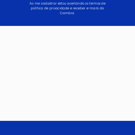
Ao me cadastrar estou aceitando os termos de
política de privacidade e receber e-mails da
Coimbra.