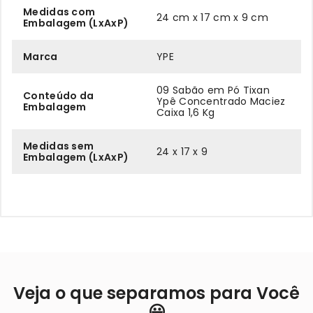
Medidas com
24 cm x 17 cm x 9 cm
Embalagem (LxAxP)
Marca
YPE
09 Sabão em Pó Tixan
Conteúdo da
Ypê Concentrado Maciez
Embalagem
Caixa 1,6 Kg
Medidas sem
24 x 17 x 9
Embalagem (LxAxP)
Veja o que separamos para Você
😃