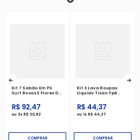
Kit 7 Sabão Em Pó
Kit 3 Lava Roupas
Surf Rosas E Flores De
Líquido Tixan Ypê
Lis Sachê 1,6Kg
Express Combate O
Mau Odor 1 Litro
R$
92
,
47
R$
44
,
37
ou
3
x
R$
30
,
82
ou
1
x
R$
44
,
37
COMPRAR
COMPRAR