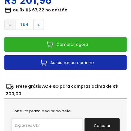
R$
201
,
96
ou
3
x
R$
67
,
32
no cartão
－
＋
Comprar agora
Adicionar ao carrinho
Frete grátis AC e RO para compras acima de R$
300,00
Consulte prazo e valor do frete:
Calcular