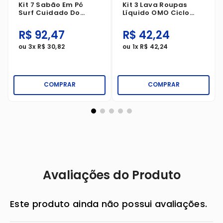
Kit 7 Sabão Em Pó
Kit 3 Lava Roupas
Surf Cuidado Do
Líquido OMO Ciclo
Coco Sachê 1,6Kg
Rápido Ação Cuidado
750ml
R$
92
,
47
R$
42
,
24
ou
3
x
R$
30
,
82
ou
1
x
R$
42
,
24
COMPRAR
COMPRAR
Avaliações do Produto
Este produto ainda não possui avaliações.