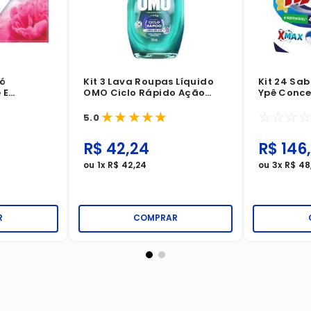
Pó
Kit 3 Lava Roupas Líquido
Kit 24 Sa
 E
OMO Ciclo Rápido Ação
Ypê Conc
inário
Total 750ml
Primaver
★
★
★
★
★
☆
☆
☆
5.0
R$
42
,
24
R$
146
,
ou
1
x
R$
42
,
24
ou
3
x
R$
48
R
COMPRAR