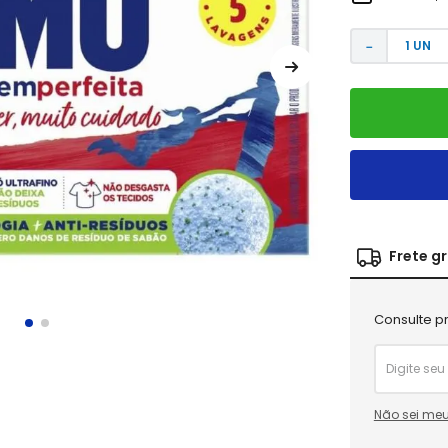
－
Frete g
Consulte pr
Não sei meu