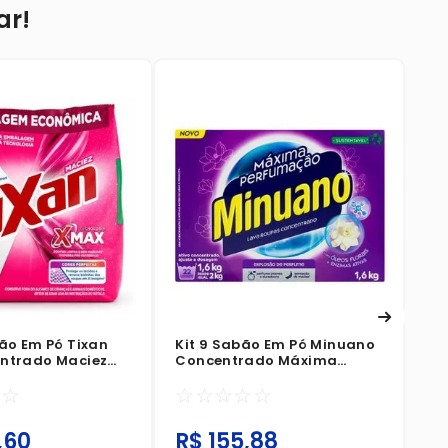
ar!
Ki
Co
Má
☆
80
bão Em Pó Tixan
Kit 9 Sabão Em Pó Minuano
ntrado Maciez
Concentrado Máxima
0g
Perfumação Caixa 1,6Kg
☆
☆
☆
☆
☆
☆
☆
,
60
R$
155
,
88
R