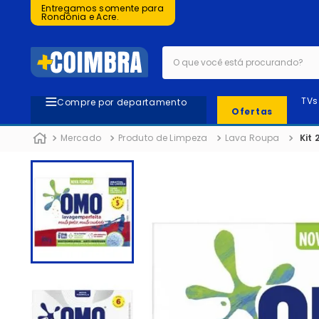
Entregamos somente para
Rondônia e Acre.
O que você está procurando?
TVs
Compre por departamento
Ofertas
Mercado
Produto de Limpeza
Lava Roupa
Kit