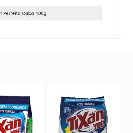
Perfeita Caixa 400g
Ki
Co
1,
☆