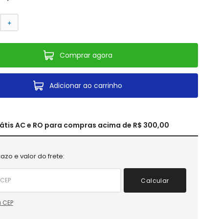
＋
Comprar agora
Adicionar ao carrinho
rátis AC e RO para compras acima de R$ 300,00
azo e valor do frete:
Calcular
 CEP