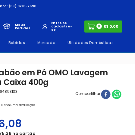
nto:
(69) 3216-2690
Entre ou
Meus
0
cadastre-
Pedidos
se
Bebidas
Mercado
Utilidades Domésticas
 Sabão em Pó OMO Lavagem
a Caixa 400g
 64853133
Compartilhar
Nenhuma avaliação
6
,
08
75
,
36
no cartão