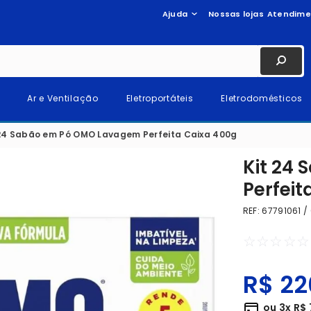
Ajuda
Nossas lojas
Atendime
Ar e Ventilação
Eletroportáteis
Eletrodomésticos
 24 Sabão em Pó OMO Lavagem Perfeita Caixa 400g
Kit 24
Perfeit
REF
:
67791061 /
☆
☆
☆
☆
☆
R$
22
ou
3
x
R$