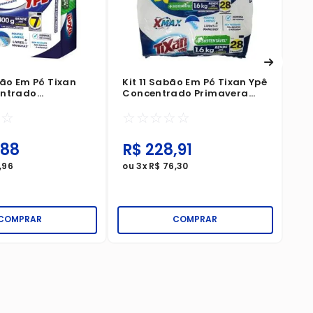
bão Em Pó Tixan
Kit 11 Sabão Em Pó Tixan Ypê
entrado
Concentrado Primavera
a Sachê 400g
Sachê 1,6Kg
☆
☆
☆
☆
☆
☆
☆
88
R$
228
,
91
R
,
96
ou
3
x
R$
76
,
30
ou
COMPRAR
COMPRAR