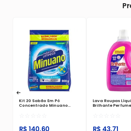
Pr
o
Kit 20 Sabão Em Pó
Lava Roupas Líqu
Concentrado Minuano
Brilhante Perfume
Máxima Limpeza Sachê
Cuidado Extraord
☆
☆
☆
☆
☆
☆
☆
☆
☆
☆
800g
5 Litros
R$
140
,
60
R$
43
,
71