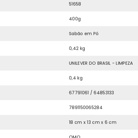
51658
400g
Sabão em Pó
0,42 kg
UNILEVER DO BRASIL - LIMPEZA
0,4 kg
67791061 / 64853133
7891150065284
18 cm x 13 cm x 6 cm
OMO