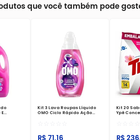
odutos que você também pode gost
ido
Kit 3 Lava Roupas Líquido
Kit 20 Sa
 E
OMO Ciclo Rápido Ação
Ypê Conce
inário Pet
Cuidado 1,4L
Sachê 80
☆
☆
☆
☆
☆
☆
☆
☆
R$
71
,
16
R$
236