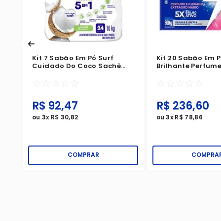
Kit 7 Sabão Em Pó Surf
Kit 20 Sabão Em 
Cuidado Do Coco Sachê
Brilhante Perfume
1,6Kg
Cuidado Extraord
☆
☆
☆
☆
☆
☆
☆
☆
☆
☆
Caixa 800g
R$
92
,
47
R$
236
,
60
ou
3
x
R$
30
,
82
ou
3
x
R$
78
,
86
COMPRAR
COMPRA