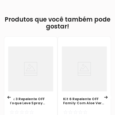
Produtos que você também pode
gostar!
Kit 3 Repelente OFF
Kit 6 Repelente OFF
Toque Leve Spray
Family Com Aloe Vera
Protege E Hidrata
Spray 170ml
☆
☆
☆
☆
☆
☆
☆
☆
☆
☆
100ml