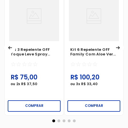
Kit 3 Repelente OFF
Kit 6 Repelente OFF
Toque Leve Spray
Family Com Aloe Vera
Protege E Hidrata
Spray 170ml
☆
☆
☆
☆
☆
☆
☆
☆
☆
☆
100ml
R$
75
,
00
R$
100
,
20
ou
2
x
R$
37
,
50
ou
3
x
R$
33
,
40
COMPRAR
COMPRAR