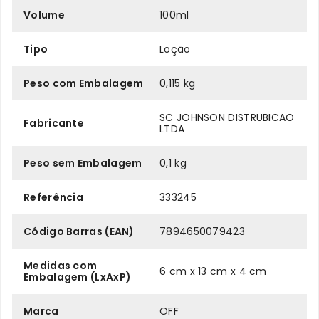
Volume
100ml
Tipo
Loção
Peso com Embalagem
0,115 kg
SC JOHNSON DISTRUBICAO
Fabricante
LTDA
Peso sem Embalagem
0,1 kg
Referência
333245
Código Barras (EAN)
7894650079423
Medidas com
6 cm x 13 cm x 4 cm
Embalagem (LxAxP)
Marca
OFF