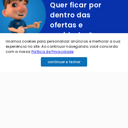
Quer ficar por
dentro das
ofertas e
novidades?
Usamos cookies para personalizar anúncios e melhorar a sua
experiência no site. Ao continuar navegando, você concorda
cadastre o seu e-mail abaixo para receber ofertas exclusivas
com a nossa
Política de Privacidade
.
continuar e fechar
cadastrar
Ao me cadastrar estou aceitando os termos de
política de privacidade e receber e-mails da
Coimbra.