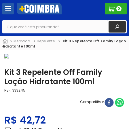
0
O que você está procurando?
Mercado
Repelente
Kit 3 Repelente Off Family Loção
Hidratante 100ml
Kit 3 Repelente Off Family
Loção Hidratante 100ml
REF
:
333245
Compartilhar
R$
42
,
72