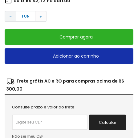
ou
1
x
R$
42
,
72
no cartão
－
＋
Comprar agora
Adicionar ao carrinho
Frete grátis AC e RO para compras acima de R$
300,00
Consulte prazo e valor do frete:
Calcular
Não sei meu CEP