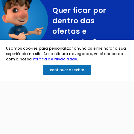
Quer ficar por
dentro das
ofertas e
novidades?
Usamos cookies para personalizar anúncios e melhorar a sua
experiência no site. Ao continuar navegando, você concorda
cadastre o seu e-mail abaixo para receber ofertas exclusivas
com a nossa
Política de Privacidade
.
continuar e fechar
cadastrar
Ao me cadastrar estou aceitando os termos de
política de privacidade e receber e-mails da
Coimbra.