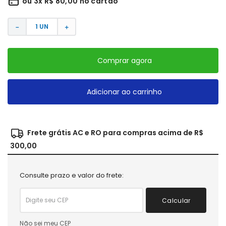
ou
3
x
R$
80
,
00
no cartão
－
＋
Comprar agora
Adicionar ao carrinho
Frete grátis AC e RO para compras acima de R$
300,00
Consulte prazo e valor do frete:
Calcular
Não sei meu CEP