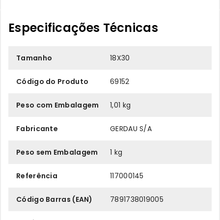
Especificações Técnicas
Tamanho
18X30
Código do Produto
69152
Peso com Embalagem
1,01 kg
Fabricante
GERDAU S/A
Peso sem Embalagem
1 kg
Referência
117000145
Código Barras (EAN)
7891738019005