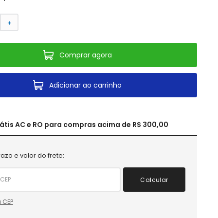
＋
Comprar agora
Adicionar ao carrinho
rátis AC e RO para compras acima de R$ 300,00
azo e valor do frete:
Calcular
 CEP