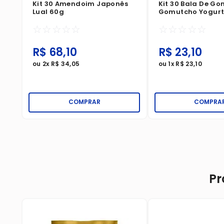
Kit 30 Amendoim Japonês
Kit 30 Bala De G
Lual 60g
Gomutcho Yogurt
Sortidos
☆
☆
☆
☆
☆
☆
☆
☆
☆
☆
R$
68
,
10
R$
23
,
10
ou
2
x
R$
34
,
05
ou
1
x
R$
23
,
10
COMPRAR
COMPRA
Pr