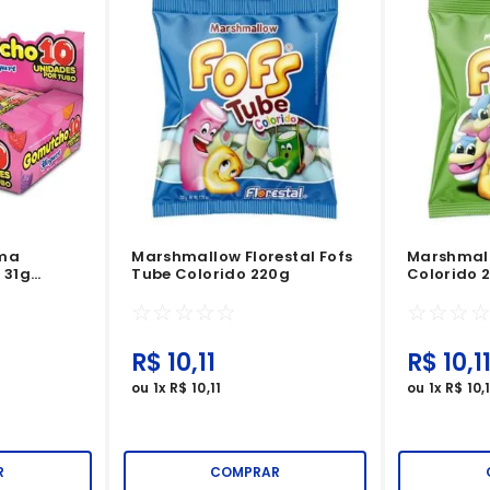
oma
Marshmallow Florestal Fofs
Marshmall
 31g
Tube Colorido 220g
Colorido 
☆
☆
☆
☆
☆
☆
☆
☆
R$
10
,
11
R$
10
,
1
ou
1
x
R$
10
,
11
ou
1
x
R$
10
,
R
COMPRAR