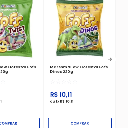
Ma
Pr
☆
ow Florestal Fofs
Marshmallow Florestal Fofs
220g
Dinos 220g
☆
☆
☆
☆
☆
☆
☆
1
R$
10
,
11
R
11
ou
1
x
R$
10
,
11
ou
COMPRAR
COMPRAR