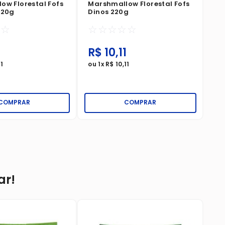
ow Florestal Fofs
Marshmallow Florestal Fofs
220g
Dinos 220g
☆
☆
☆
☆
☆
☆
☆
1
R$
10
,
11
R
11
ou
1
x
R$
10
,
11
ou
COMPRAR
COMPRAR
ar!