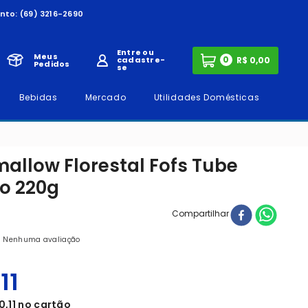
nto:
(69) 3216-2690
Entre ou
Meus
0
cadastre-
Pedidos
se
Bebidas
Mercado
Utilidades Domésticas
allow Florestal Fofs Tube
do 220g
Compartilhar
Nenhuma avaliação
,
11
10
,
11
no cartão