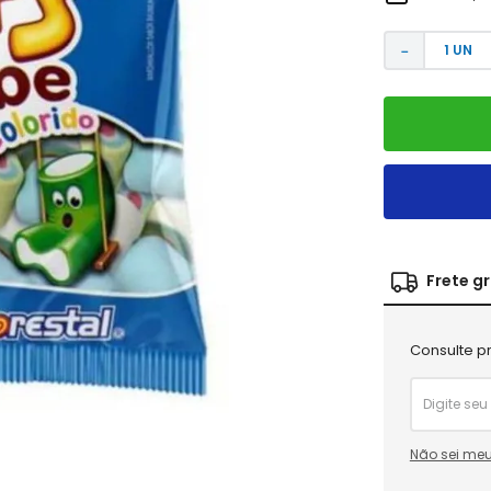
－
Frete g
Consulte pr
Não sei meu