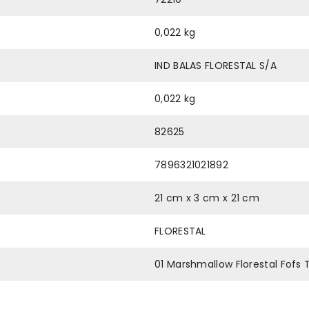
0,022 kg
IND BALAS FLORESTAL S/A
0,022 kg
82625
7896321021892
21 cm x 3 cm x 21 cm
FLORESTAL
01 Marshmallow Florestal Fofs