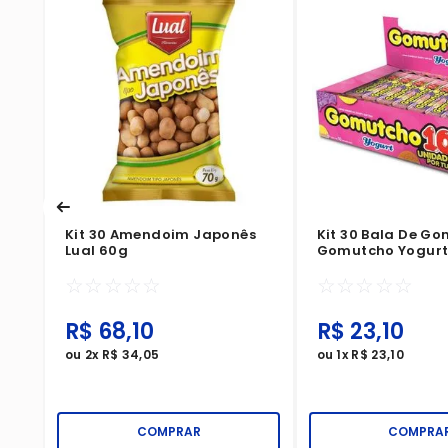
Kit 30 Amendoim Japonês
Kit 30 Bala De G
Lual 60g
Gomutcho Yogurt
Sortidos
☆
☆
☆
☆
☆
☆
☆
☆
☆
☆
R$
68
,
10
R$
23
,
10
ou
2
x
R$
34
,
05
ou
1
x
R$
23
,
10
COMPRAR
COMPRA