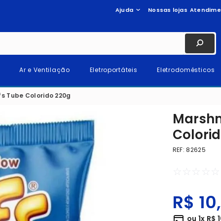
Ajuda
Nossas lojas
Atendime
Ar e Ventilação
Eletroportáteis
Eletrodomésticos
fs Tube Colorido 220g
Marshm
Colori
REF
:
82625
☆
☆
☆
☆
☆
R$
10
ou
1
x
R$