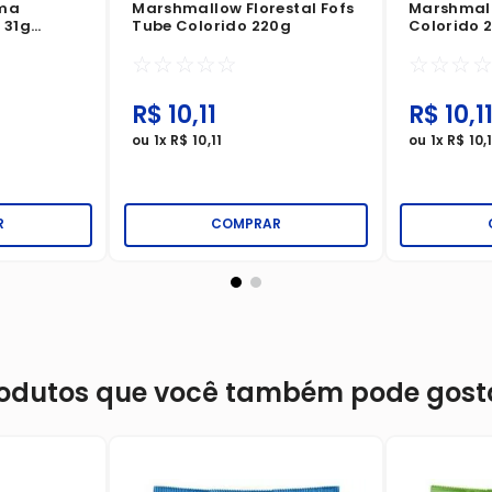
oma
Marshmallow Florestal Fofs
Marshmall
 31g
Tube Colorido 220g
Colorido 
☆
☆
☆
☆
☆
☆
☆
☆
R$
10
,
11
R$
10
,
1
ou
1
x
R$
10
,
11
ou
1
x
R$
10
,
R
COMPRAR
odutos que você também pode gost