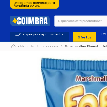
Entregamos somente para
Rondônia e Acre.
O que você está procurando?
TVs
Compre por departamento
Ofertas
Mercado
Bomboniere
Marshmallow Florestal Fo