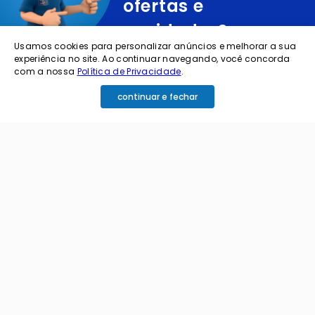
ofertas e
novidades?
Usamos cookies para personalizar anúncios e melhorar a sua
experiência no site. Ao continuar navegando, você concorda
cadastre o seu e-mail abaixo para receber ofertas exclusivas
com a nossa
Política de Privacidade
.
continuar e fechar
cadastrar
Ao me cadastrar estou aceitando os termos de
política de privacidade e receber e-mails da
Coimbra.