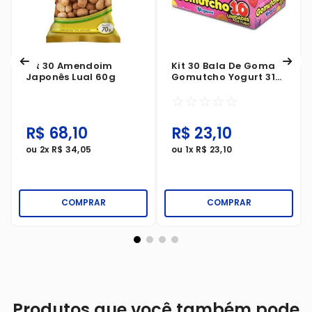
Kit 30 Amendoim
Kit 30 Bala De Goma
Japonês Lual 60g
Gomutcho Yogurt 31g
Sortidos
☆
☆
☆
☆
☆
R$
68
,
10
R$
23
,
10
ou
2
x
R$
34
,
05
ou
1
x
R$
23
,
10
COMPRAR
COMPRAR
Produtos que você também pode