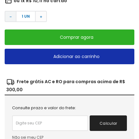
ou
1
x
R$
10
,
11
no cartão
－
＋
Comprar agora
Adicionar ao carrinho
Frete grátis AC e RO para compras acima de R$
300,00
Consulte prazo e valor do frete:
Calcular
Não sei meu CEP