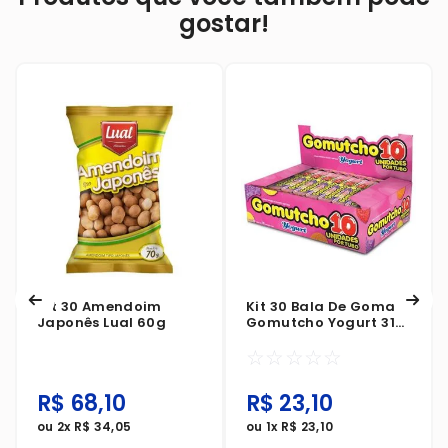
gostar!
Kit 30 Amendoim
Kit 30 Bala De Goma
Japonês Lual 60g
Gomutcho Yogurt 31g
Sortidos
☆
☆
☆
☆
☆
R$
68
,
10
R$
23
,
10
ou
2
x
R$
34
,
05
ou
1
x
R$
23
,
10