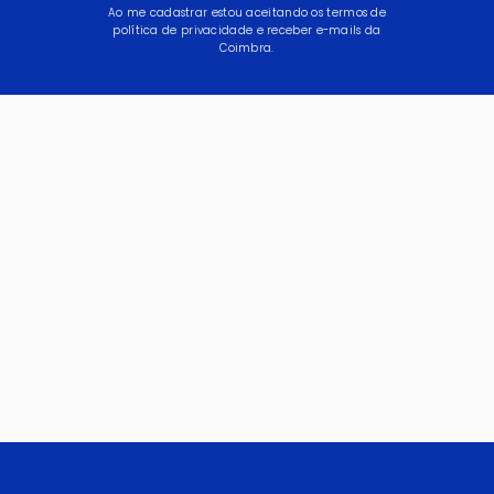
Ao me cadastrar estou aceitando os termos de
política de privacidade e receber e-mails da
Coimbra.