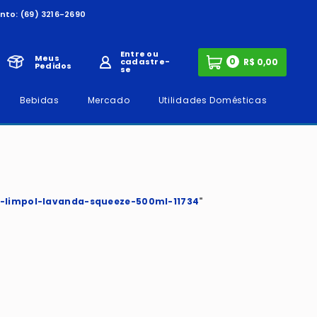
nto:
(69) 3216-2690
Entre ou
Meus
0
cadastre-
Pedidos
se
Bebidas
Mercado
Utilidades Domésticas
-limpol-lavanda-squeeze-500ml-11734
"