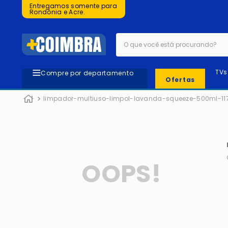
Entregamos somente para
Rondônia e Acre.
O que você está procurando?
TVs
Compre por departamento
Ofertas
limpador-multiuso-limpol-lavanda-squeeze-500ml-11
OOPS!