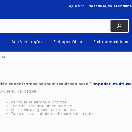
Ajuda
Nossas lojas
Atendime
Ar e Ventilação
Eletroportáteis
Eletrodomésticos
734
Não encontramos nenhum resultado para "
limpador-multiuso
O que eu devo fazer?
Verifique os termos digitados.
Tente utilizar uma única palavra.
Utilize termos genéricos na busca.
Tente utilizar sinônimos do termo desejado.