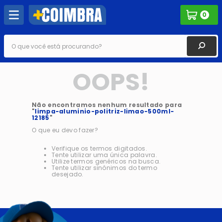
0
O que você está procurando?
OOPS!
Não encontramos nenhum resultado para
"
limpa-aluminio-politriz-limao-500ml-
12185
"
O que eu devo fazer?
Verifique os termos digitados.
Tente utilizar uma única palavra.
Utilize termos genéricos na busca.
Tente utilizar sinônimos do termo
desejado.