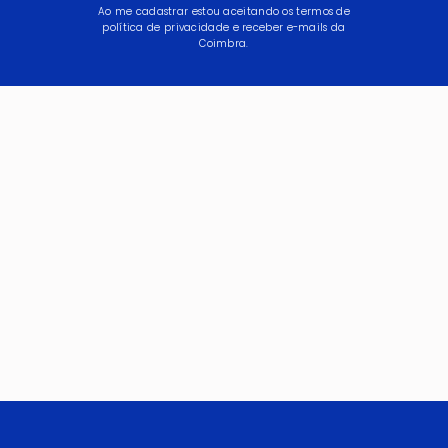
Ao me cadastrar estou aceitando os termos de
política de privacidade e receber e-mails da
Coimbra.