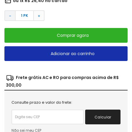
ou
1
x
R$
26
,
40
no cartão
－
＋
Comprar agora
Adicionar ao carrinho
Frete grátis AC e RO para compras acima de R$
300,00
Consulte prazo e valor do frete:
Calcular
Não sei meu CEP