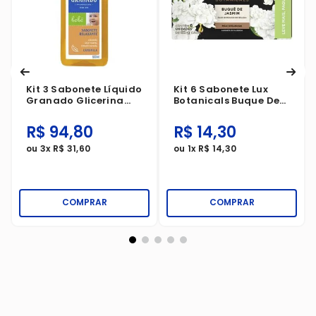
Kit 3 Sabonete Líquido
Kit 6 Sabonete Lux
Granado Glicerina
Botanicals Buque De
Bebê Camomila
Jasmim 85g
500ml
R$
94
,
80
R$
14
,
30
ou
3
x
R$
31
,
60
ou
1
x
R$
14
,
30
COMPRAR
COMPRAR