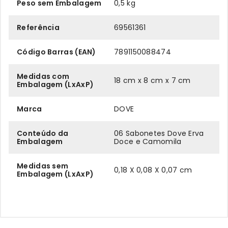
Peso sem Embalagem
0,5 kg
Referência
69561361
Código Barras (EAN)
7891150088474
Medidas com
18 cm x 8 cm x 7 cm
Embalagem (LxAxP)
Marca
DOVE
Conteúdo da
06 Sabonetes Dove Erva
Embalagem
Doce e Camomila
Medidas sem
0,18 X 0,08 X 0,07 cm
Embalagem (LxAxP)