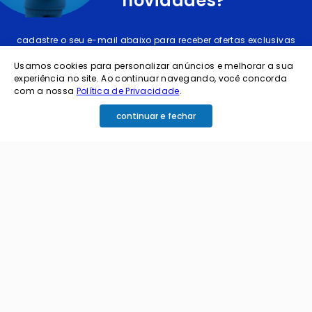
novidades?
cadastre o seu e-mail abaixo para receber ofertas exclusivas
Usamos cookies para personalizar anúncios e melhorar a sua
experiência no site. Ao continuar navegando, você concorda
com a nossa
Política de Privacidade
.
continuar e fechar
cadastrar
Ao me cadastrar estou aceitando os termos de
política de privacidade e receber e-mails da
Coimbra.
Principais Categorias
+