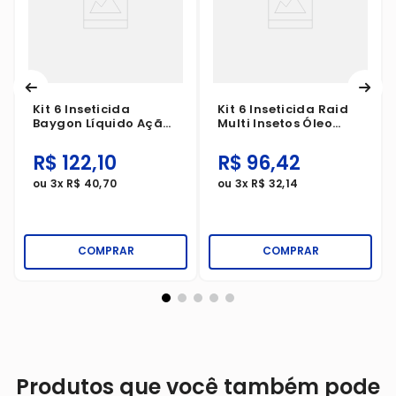
Kit 6 Inseticida
Kit 6 Inseticida Raid
Baygon Líquido Ação
Multi Insetos Óleo
Total Base Água
Essencial De Plantas
475ml
420ml
R$
122
,
10
R$
96
,
42
ou
3
x
R$
40
,
70
ou
3
x
R$
32
,
14
COMPRAR
COMPRAR
Produtos que você também pode