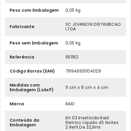
Peso com Embalagem
0,05 kg
SC JOHNSON DISTRUBICAO
Fabricante
LTDA
Peso sem Embalagem
0,05 kg
Referência
651182
Código Barras (EAN)
7894650004029
Medidas com
11 cm x 9 cm x 4 cm
Embalagem (LxAxP)
Marca
RAID
Kit 03 Inseticida Raid
Conteúdo da
Eletrico Líquido 45 Noites
Embalagem
2 Refil De 32,9ml