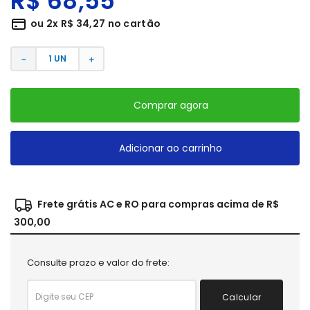
R$
68
,
55
ou
2
x
R$
34
,
27
no cartão
－
＋
Comprar agora
Adicionar ao carrinho
Frete grátis AC e RO para compras acima de R$
300,00
Consulte prazo e valor do frete:
Calcular