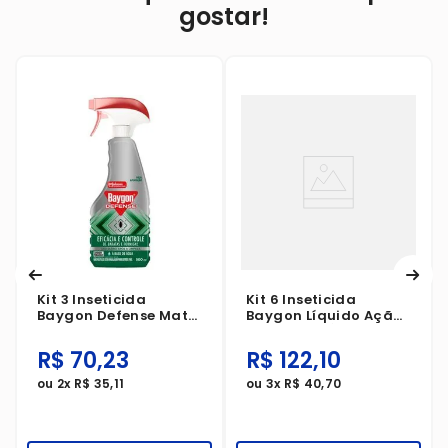
gostar!
Kit 3 Inseticida
Kit 6 Inseticida
Baygon Defense Mata
Baygon Líquido Ação
Baratas E Formigas
Total Base Água
Base Água Gatilho
475ml
R$
70
,
23
R$
122
,
10
500ml
ou
2
x
R$
35
,
11
ou
3
x
R$
40
,
70