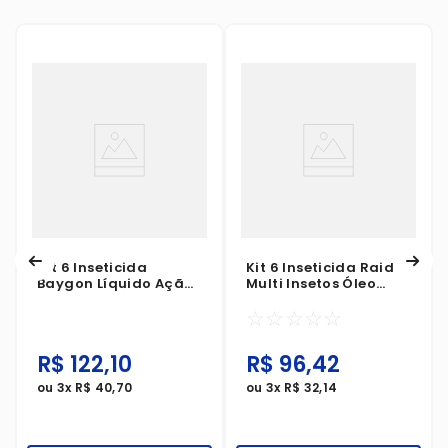
Kit 6 Inseticida
Kit 6 Inseticida Raid
Baygon Líquido Ação
Multi Insetos Óleo
Total Base Água
Essencial De Plantas
☆
☆
☆
☆
☆
475ml
420ml
R$
122
,
10
R$
96
,
42
ou
3
x
R$
40
,
70
ou
3
x
R$
32
,
14