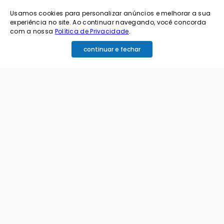
novidades?
Usamos cookies para personalizar anúncios e melhorar a sua
experiência no site. Ao continuar navegando, você concorda
cadastre o seu e-mail abaixo para receber ofertas exclusivas
com a nossa
Política de Privacidade
.
continuar e fechar
cadastrar
Ao me cadastrar estou aceitando os termos de
política de privacidade e receber e-mails da
Coimbra.
Principais Categorias
+