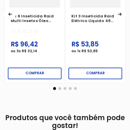
Kit 6 Inseticida Raid
Kit 3 Inseticida Raid
Multi Insetos Óleo
Elétrico Líquido 45
Essencial De Plantas
Noites Aparelho+Refil
☆
☆
☆
☆
☆
420ml
25,2ml
R$
96
,
42
R$
53
,
85
ou
3
x
R$
32
,
14
ou
1
x
R$
53
,
85
COMPRAR
COMPRAR
Produtos que você também pode
gostar!