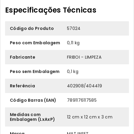
Especificações Técnicas
Código do Produto
57024
Peso com Embalagem
0,11 kg
Fabricante
FRIBOI - LIMPEZA
Peso sem Embalagem
0,1 kg
Referência
402908/404419
Código Barras (EAN)
7891176117585
Medidas com
12 cm x 12 cm x 3 cm
Embalagem (LxAxP)
Marca
MAT INSET