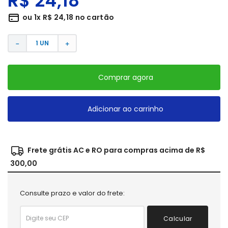
R$
24
,
18
ou
1
x
R$
24
,
18
no cartão
－
＋
Comprar agora
Adicionar ao carrinho
Frete grátis AC e RO para compras acima de R$
300,00
Consulte prazo e valor do frete:
Calcular