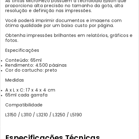
As tintas MicroPiezo possuem a tecnologia Epson que
proporciona alta precisão no tamanho da gota, alta
resolução e definição nas impressões.
Você poderá imprimir documentos e imagens com
ótima qualidade por um baixo custo por página.
Obtenha impressões brilhantes em relatórios, gráficos e
fotos.
Especificações
Conteúdo: 65ml
Rendimento: 4.500 páginas
Cor do cartucho: preto
Medidas
A x L x C: 17 x 4 x 4 cm
65ml cada garrafa
Compatibilidade
L3150 / L3110 / L3210 / L3250 / L5190
Especificações Técnicas