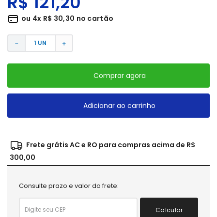
R$
121
,
20
ou
4
x
R$
30
,
30
no cartão
－
＋
Comprar agora
Adicionar ao carrinho
Frete grátis AC e RO para compras acima de R$
300,00
Consulte prazo e valor do frete:
Calcular