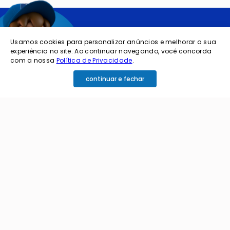
Quer ficar por
Usamos cookies para personalizar anúncios e melhorar a sua
experiência no site. Ao continuar navegando, você concorda
dentro das
com a nossa
Política de Privacidade
.
ofertas e
continuar e fechar
novidades?
cadastre o seu e-mail abaixo para receber ofertas exclusivas
cadastrar
Ao me cadastrar estou aceitando os termos de