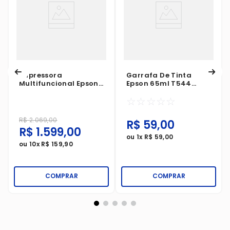
Impressora
Garrafa De Tinta
Multifuncional Epson
Epson 65ml T544
EcoTank L4360 Wi-Fi
Amarelo
☆
☆
☆
☆
☆
Impressão Duplex
R$
2
.
069
,
00
R$
59
,
00
R$
1
.
599
,
00
ou
1
x
R$
59
,
00
ou
10
x
R$
159
,
90
COMPRAR
COMPRAR