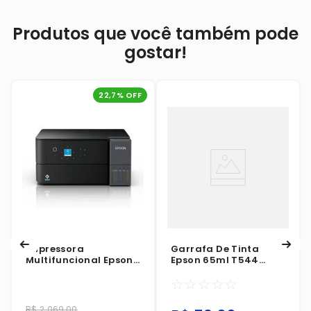
Produtos que você também pode
gostar!
22,7
% OFF
Impressora
Garrafa De Tinta
Multifuncional Epson
Epson 65ml T544
EcoTank L4360 Wi-Fi
Amarelo
☆
☆
☆
☆
☆
Impressão Duplex
R$
2
.
069
,
00